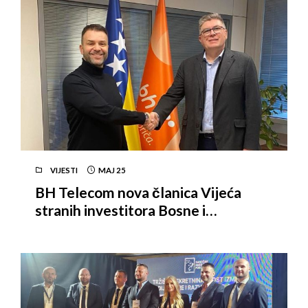
VIJESTI
MAJ
25
BH Telecom nova članica Vijeća
stranih investitora Bosne i
Hercegovine