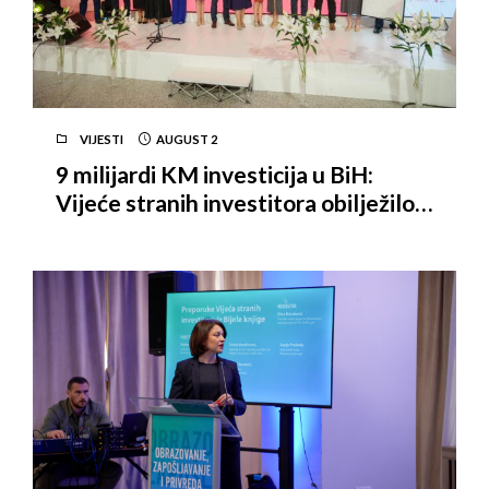
VIJESTI
AUGUST
2
9 milijardi KM investicija u BiH:
Vijeće stranih investitora obilježilo
18 godina uspješnog rada u Bosni i
Hercegovini