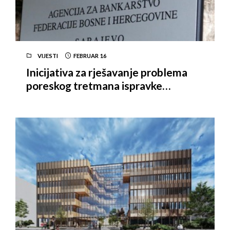
VIJESTI
FEBRUAR
16
Inicijativa za rješavanje problema
poreskog tretmana ispravke
vrijednosti potraživanja banaka u
FBiH