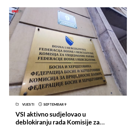
Fabrike cementa Lukavac
VIJESTI
SEPTEMBAR
9
VSI aktivno sudjelovao u
deblokiranju rada Komisije za
vrijednosne papire FBiH