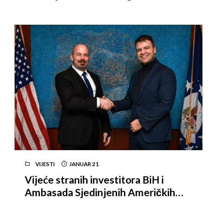
Saudijske Arabije
VIJESTI
JANUAR
21
Vijeće stranih investitora BiH i
Ambasada Sjedinjenih Američkih
Država razgovarali o unapređenju