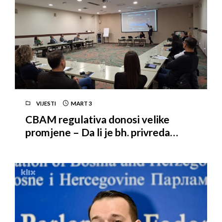
VIJESTI
MART
3
CBAM regulativa donosi velike
promjene – Da li je bh. privreda
spremna?