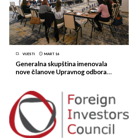
VIJESTI
MART
16
Generalna skupština imenovala
nove članove Upravnog odbora
Vijeća stranih investitora