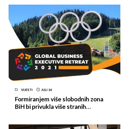
VIJESTI
JULI
14
Formiranjem više slobodnih zona
BiH bi privukla više stranih
investitora