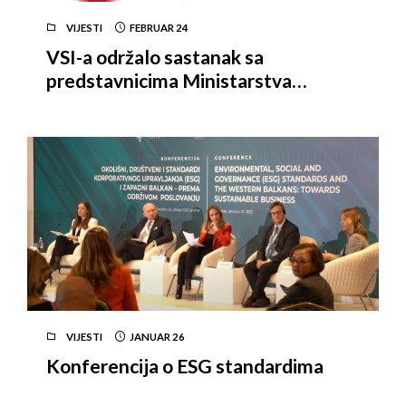
VIJESTI
FEBRUAR
24
VSI-a održalo sastanak sa
predstavnicima Ministarstva
zdravstva FBiH zbog usklađivanja
zakonske regulative koja uređuje
registraciju dodataka prehrani i
hrane za posebne namjene
VIJESTI
JANUAR
26
Konferencija o ESG standardima