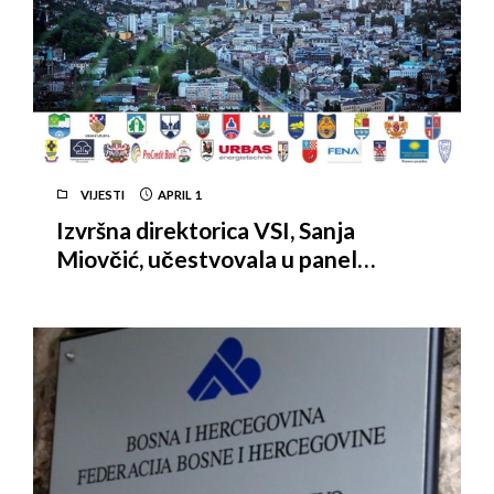
VIJESTI
APRIL
1
Izvršna direktorica VSI, Sanja
Miovčić, učestvovala u panel
diskusiji na temu: “Značaj dijaspore
za razvoj lokalnih zajednica”