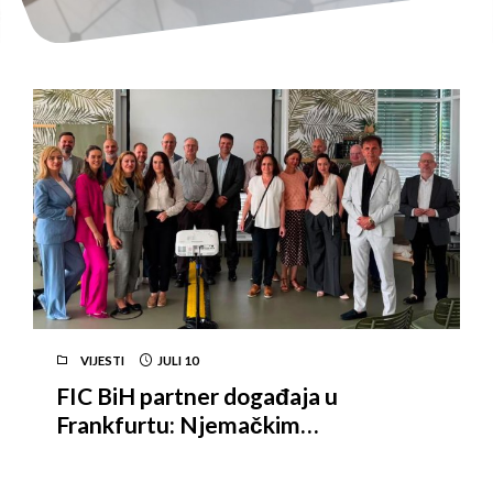
VIJESTI
JULI
10
FIC BiH partner događaja u
Frankfurtu: Njemačkim
investitorima predstavljen GBS
potencijal Bosne i Hercegovine