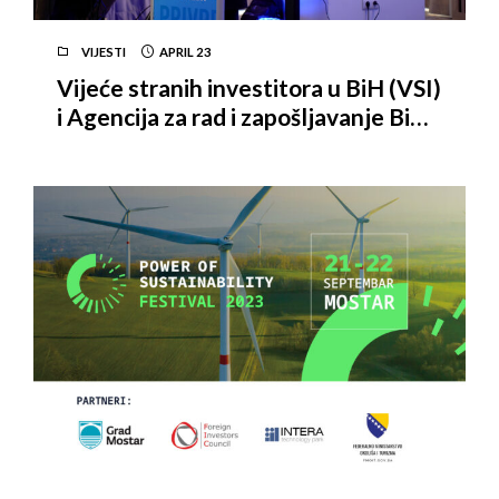
VIJESTI
APRIL
23
Vijeće stranih investitora u BiH (VSI)
i Agencija za rad i zapošljavanje BiH
organizovali stručnu raspravu na
temu zapošljavanja i obrazovanja u
Bosni i Hercegovini