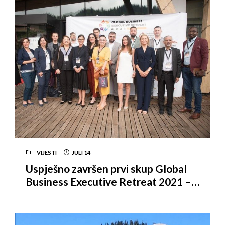
VIJESTI
JULI
14
Uspješno završen prvi skup Global
Business Executive Retreat 2021 –
Date preporuke za oporavak turizma
i kvalitetnije privlačenje stranih
investitora