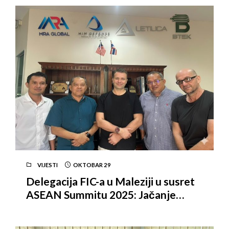
investicijskog ambijenta u BiH
VIJESTI
OKTOBAR
29
Delegacija FIC-a u Maleziji u susret
ASEAN Summitu 2025: Jačanje
ekonomskih veza i širenje FIC mreže