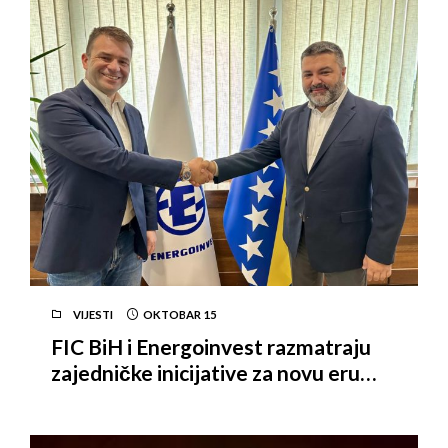
VIJESTI
OKTOBAR
15
FIC BiH i Energoinvest razmatraju
zajedničke inicijative za novu eru
zelene energije