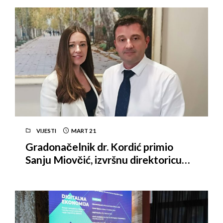
VIJESTI
MART
21
Gradonačelnik dr. Kordić primio
Sanju Miovčić, izvršnu direktoricu
Vijeća stranih investitora Bosne i
Hercegovine