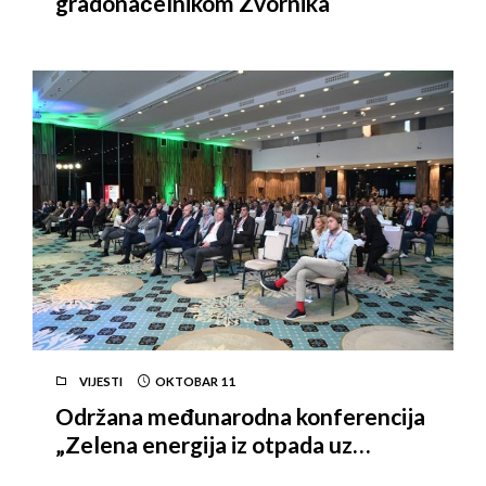
gradonačelnikom Zvornika
VIJESTI
OKTOBAR
11
Održana međunarodna konferencija
„Zelena energija iz otpada uz
smanjenje CO2“ u organizaciji