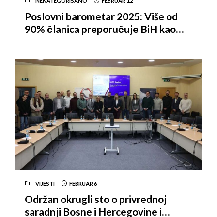
NEKATEGORISANO
FEBRUAR
12
Poslovni barometar 2025: Više od
90% članica preporučuje BiH kao
destinaciju za ulaganja
VIJESTI
FEBRUAR
6
Održan okrugli sto o privrednoj
saradnji Bosne i Hercegovine i