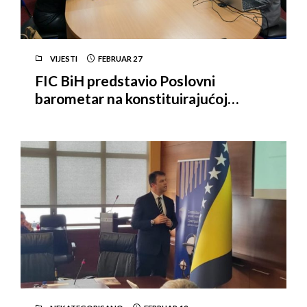
VIJESTI
FEBRUAR
27
FIC BiH predstavio Poslovni
barometar na konstituirajućoj
sjednici Savjeta za strane
investitore Federacije BiH