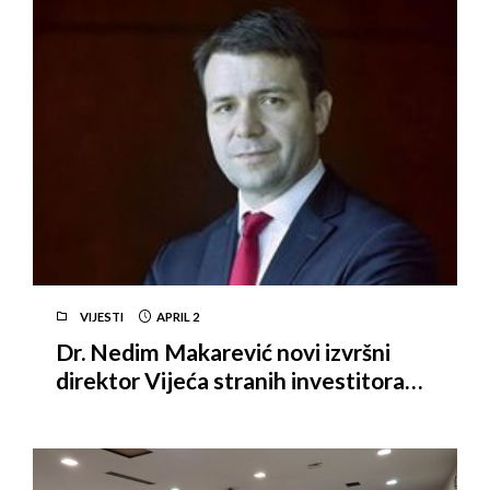
VIJESTI
APRIL
2
Dr. Nedim Makarević novi izvršni
direktor Vijeća stranih investitora
BiH