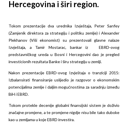
Hercegovina i širi region.
Tokom prezentacije dva urednika Izvještaja, Peter Sanfey
(Zamjenik direktora za strategiju i politiku zemlje) i Alexander
Plekhanov (Viši ekonomist) su prezentovali glavne nalaze
Izvještaja, a Tamir Mostarac, bankar iz EBRD-ovog
predstavničkog ureda u Bosni i Hercegovini dao je pregled
investicionih rezultata Banke i širu strategiju u zemlji.
Nakon prezentacije EBRD-ovog Izvještaja o tranziciji 2015:
Izbalansirati finansiranje uslijedio je razgovor o ekonomskim
potencijalima zemlje i daljim mogućnostima za saradnju između
BiH i EBRD.
Tokom protekle decenije globalni finansijski sistem je doživio
značajne promjene, a te promjene nigdje nisu bile tako duboke
kao u zemljama u koje EBRD investira.