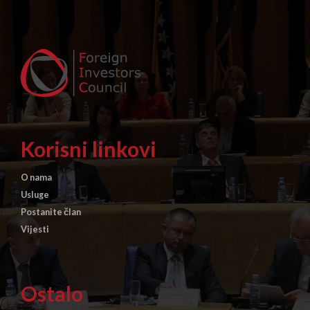
Korisni linkovi
O nama
Usluge
Postanite član
Vijesti
Ostalo