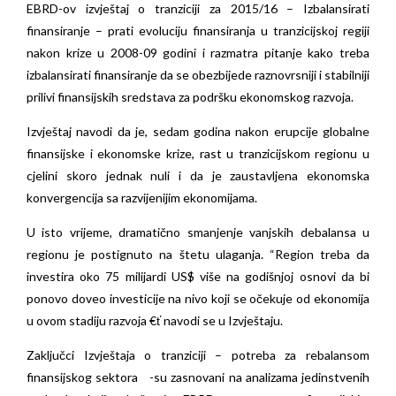
EBRD-ov izvještaj o tranziciji za 2015/16 – Izbalansirati
finansiranje – prati evoluciju finansiranja u tranzicijskoj regiji
nakon krize u 2008-09 godini i razmatra pitanje kako treba
izbalansirati finansiranje da se obezbijede raznovrsniji i stabilniji
prilivi finansijskih sredstava za podršku ekonomskog razvoja.
Izvještaj navodi da je, sedam godina nakon erupcije globalne
finansijske i ekonomske krize, rast u tranzicijskom regionu u
cjelini skoro jednak nuli i da je zaustavljena ekonomska
konvergencija sa razvijenijim ekonomijama.
U isto vrijeme, dramatično smanjenje vanjskih debalansa u
regionu je postignuto na štetu ulaganja. “Region treba da
investira oko 75 milijardi US$ više na godišnjoj osnovi da bi
ponovo doveo investicije na nivo koji se očekuje od ekonomija
u ovom stadiju razvoja €ť navodi se u Izvještaju.
Zaključci Izvještaja o tranziciji – potreba za rebalansom
finansijskog sektora -su zasnovani na analizama jedinstvenih