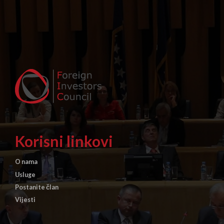
Korisni linkovi
O nama
Usluge
Postanite član
Vijesti