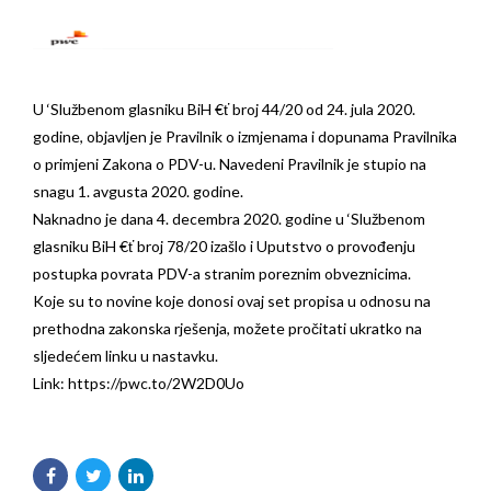
U ‘Službenom glasniku BiH €ť broj 44/20 od 24. jula 2020.
godine, objavljen je Pravilnik o izmjenama i dopunama Pravilnika
o primjeni Zakona o PDV-u. Navedeni Pravilnik je stupio na
snagu 1. avgusta 2020. godine.
Naknadno je dana 4. decembra 2020. godine u ‘Službenom
glasniku BiH €ť broj 78/20 izašlo i Uputstvo o provođenju
postupka povrata PDV-a stranim poreznim obveznicima.
Koje su to novine koje donosi ovaj set propisa u odnosu na
prethodna zakonska rješenja, možete pročitati ukratko na
sljedećem linku u nastavku.
Link: https://pwc.to/2W2D0Uo