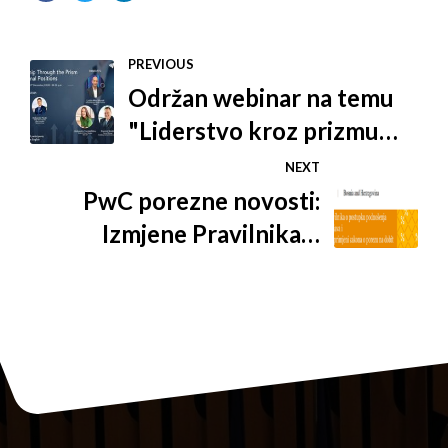
PREVIOUS
Održan webinar na temu
"Liderstvo kroz prizmu
regionalnih pozicija"
NEXT
PwC porezne novosti:
Izmjene Pravilnika o
postupku podnošenja
poreznih prijava i
Pravilnika o primjeni
zakona o porezu na dobit