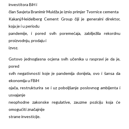
investitora BiH i
član Savjeta Branimir Muidža je iznio primjer Tvornice cementa
Kakanj/Heidelberg Cement Group čiji je generalni direktor,
koja je i u periodu
pandemije, i pored svih poremećaja, zabilježila rekordnu
proizvodnju, prodaju i
izvoz.
Gotovo jednoglasna ocjena svih učenika u raspravi je da je,
pored
svih negativnosti koje je pandemija donijela, ovo i šansa da
ekonomija u FBiH
ojača, restrukturira se i uz poboljšanje poslovnog ambijenta i
usvajanje
neophodne zakonske regulative, zauzme poziciju koja će
omogućiti značajnije
strane investicije.