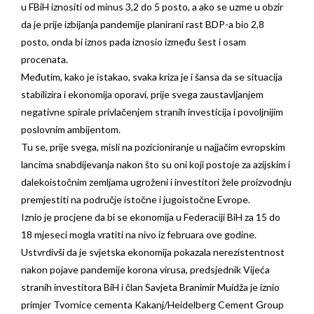
u FBiH iznositi od minus 3,2 do 5 posto, a ako se uzme u obzir
da je prije izbijanja pandemije planirani rast BDP-a bio 2,8
posto, onda bi iznos pada iznosio između šest i osam
procenata.
Međutim, kako je istakao, svaka kriza je i šansa da se situacija
stabilizira i ekonomija oporavi, prije svega zaustavljanjem
negativne spirale privlačenjem stranih investicija i povoljnijim
poslovnim ambijentom.
Tu se, prije svega, misli na pozicioniranje u najjačim evropskim
lancima snabdijevanja nakon što su oni koji postoje za azijskim i
dalekoistočnim zemljama ugroženi i investitori žele proizvodnju
premjestiti na područje istočne i jugoistočne Evrope.
Iznio je procjene da bi se ekonomija u Federaciji BiH za 15 do
18 mjeseci mogla vratiti na nivo iz februara ove godine.
Ustvrdivši da je svjetska ekonomija pokazala nerezistentnost
nakon pojave pandemije korona virusa, predsjednik Vijeća
stranih investitora BiH i član Savjeta Branimir Muidža je iznio
primjer Tvornice cementa Kakanj/Heidelberg Cement Group