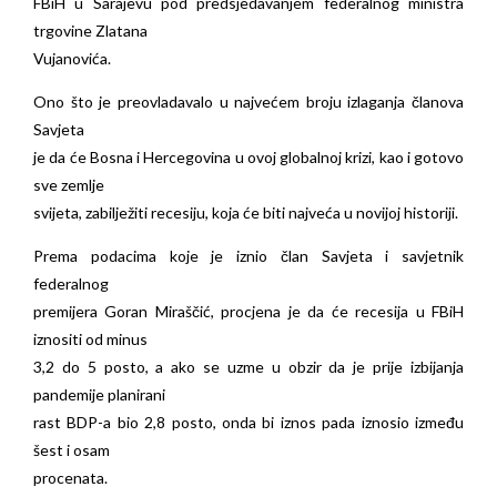
FBiH u Sarajevu pod predsjedavanjem federalnog ministra
trgovine Zlatana
Vujanovića.
Ono što je preovladavalo u najvećem broju izlaganja članova
Savjeta
je da će Bosna i Hercegovina u ovoj globalnoj krizi, kao i gotovo
sve zemlje
svijeta, zabilježiti recesiju, koja će biti najveća u novijoj historiji.
Prema podacima koje je iznio član Savjeta i savjetnik
federalnog
premijera Goran Miraščić, procjena je da će recesija u FBiH
iznositi od minus
3,2 do 5 posto, a ako se uzme u obzir da je prije izbijanja
pandemije planirani
rast BDP-a bio 2,8 posto, onda bi iznos pada iznosio između
šest i osam
procenata.