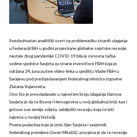
Sveobuhvatan analitički osvrt na problematiku stranih ulaganja
u Federaciji BiH u godini projecirane globalne svjetske recesije
nastale zbog pandemije COVID-19 bila je osnovna tačka
sedme sjednice Savjeta za strane investitore FBiH koja je
održana 24. juna putem video-linka u sjedištu Vlade FBiH u
Sarajevu pod predsjedavanjem federalnog ministra trgovine
Zlatana Vujanovića.
Ono što je preovladavalo u najvećem broju izlaganja članova
Savjeta je da će Bosna i Hercegovina u ovoj globalnoj krizi, kao i
gotovo sve zemlje svijeta, zabilježiti recesiju, koja će biti
najveća u novijoj historiji.
Prema podacima koje je iznio član Savjeta i savjetnik
federalnog premijera Goran Miraščić, procjena je da će recesija