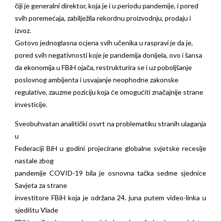
čiji je generalni direktor, koja je i u periodu pandemije, i pored
svih poremećaja, zabilježila rekordnu proizvodnju, prodaju i
izvoz.
Gotovo jednoglasna ocjena svih učenika u raspravi je da je,
pored svih negativnosti koje je pandemija donijela, ovo i šansa
da ekonomija u FBiH ojača, restrukturira se i uz poboljšanje
poslovnog ambijenta i usvajanje neophodne zakonske
regulative, zauzme poziciju koja će omogućiti značajnije strane
investicije.
Sveobuhvatan analitički osvrt na problematiku stranih ulaganja
u
Federaciji BiH u godini projecirane globalne svjetske recesije
nastale zbog
pandemije COVID-19 bila je osnovna tačka sedme sjednice
Savjeta za strane
investitore FBiH koja je održana 24. juna putem video-linka u
sjedištu Vlade