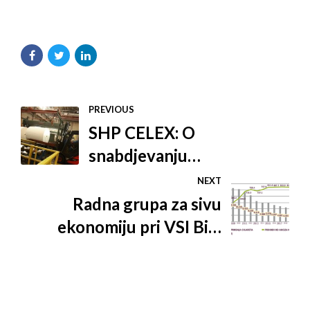
PREVIOUS
SHP CELEX: O
snabdjevanju
najtraženijom robom za
NEXT
vrijeme pandemije korona
Radna grupa za sivu
virusa i sposobnostima
ekonomiju pri VSI BiH
prilagođavanja
poslala inicijativu za
Podršku u borbi protiv
nelegalnog tržišta