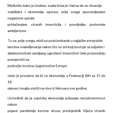
Međutim, kako je istakao, svaka kriza je i šansa da se situacija
stabilizira i ekonomija oporavi, prije svega zaustavljanjem
negativne spirale
privlačenjem stranih investicija i povoljnijim poslovnim
ambijentom.
Tu se, prije svega, misli na pozicioniranje u najjačim evropskim
lancima snabdijevanja nakon što su oni koji postoje za azijskim i
dalekoistočnim zemljama ugroženi i investitori žele proizvodnju
premjestiti na
područje istočne i jugoistočne Evrope.
Iznio je procjene da bi se ekonomija u Federaciji BiH za 15 do
18
mjeseci mogla vratiti na nivo iz februara ove godine.
Ustvrdivši da je svjetska ekonomija pokazala nerezistentnost
nakon
pojave pandemije korona virusa, predsjednik Vijeća stranih