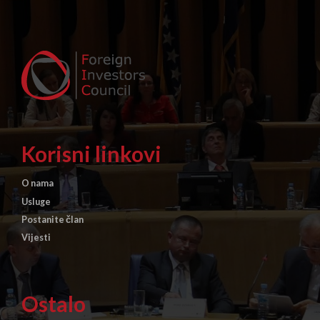
Korisni linkovi
O nama
Usluge
Postanite član
Vijesti
Ostalo