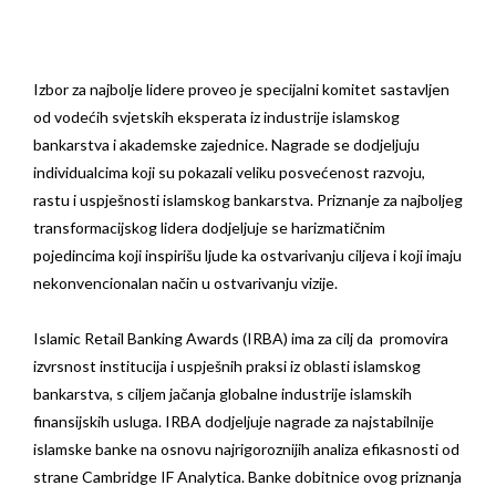
Izbor za najbolje lidere proveo je specijalni komitet sastavljen
od vodećih svjetskih eksperata iz industrije islamskog
bankarstva i akademske zajednice. Nagrade se dodjeljuju
individualcima koji su pokazali veliku posvećenost razvoju,
rastu i uspješnosti islamskog bankarstva. Priznanje za najboljeg
transformacijskog lidera dodjeljuje se harizmatičnim
pojedincima koji inspirišu ljude ka ostvarivanju ciljeva i koji imaju
nekonvencionalan način u ostvarivanju vizije.
Islamic Retail Banking Awards (IRBA) ima za cilj da promovira
izvrsnost institucija i uspješnih praksi iz oblasti islamskog
bankarstva, s ciljem jačanja globalne industrije islamskih
finansijskih usluga. IRBA dodjeljuje nagrade za najstabilnije
islamske banke na osnovu najrigoroznijih analiza efikasnosti od
strane Cambridge IF Analytica. Banke dobitnice ovog priznanja