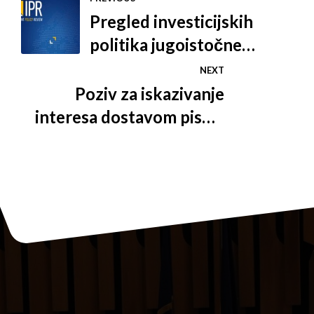
Pregled investicijskih
politika jugoistočne
Europe (SEE)
NEXT
Poziv za iskazivanje
interesa dostavom pisma
namjere s idejnim
rješenjem za realizaciju
"Projekta Prukljan" na
području Grada Skradina