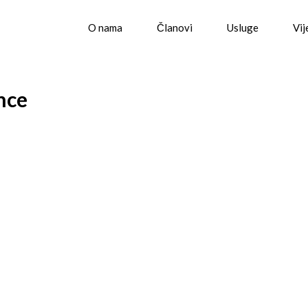
O nama
Članovi
Usluge
Vij
nce