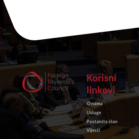
Korisni
linkovi
O nama
Usluge
Postanite član
Vijesti