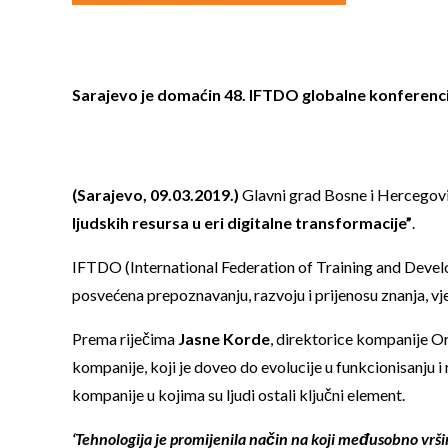
Sarajevo je domaćin 48. IFTDO globalne konferenci
(Sarajevo, 09.03.2019.)
Glavni grad Bosne i Hercegovin
ljudskih resursa u eri digitalne transformacije”
.
IFTDO (International Federation of Training and Develo
posvećena prepoznavanju, razvoju i prijenosu znanja, vješ
Prema riječima
Jasne Korde
, direktorice kompanije Ori
kompanije, koji je doveo do evolucije u funkcionisanju i 
kompanije u kojima su ljudi ostali ključni element.
‘Tehnologija je promijenila način na koji međusobno vrši