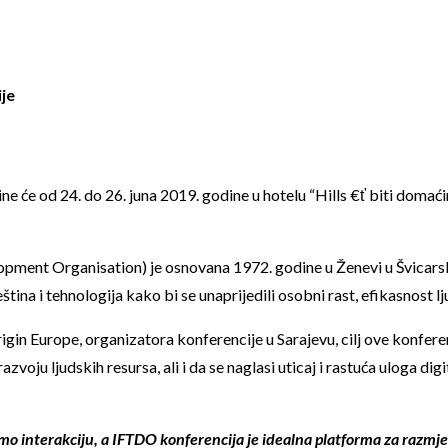
je
e će od 24. do 26. juna 2019. godine u hotelu “Hills €ť biti doma
pment Organisation) je osnovana 1972. godine u Ženevi u Švicarskoj
tina i tehnologija kako bi se unaprijedili osobni rast, efikasnost l
gin Europe, organizatora konferencije u Sarajevu, cilj ove konferenc
razvoju ljudskih resursa, ali i da se naglasi uticaj i rastuća uloga 
mo interakciju, a IFTDO konferencija je idealna platforma za razmje