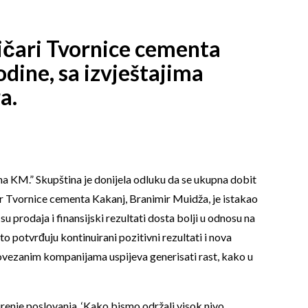
ničari Tvornice cementa
odine, sa izvještajima
a.
na KM.” Skupština je donijela odluku da se ukupna dobit
or Tvornice cementa Kakanj, Branimir Muidža, je istakao
prodaja i finansijski rezultati dosta bolji u odnosu na
potvrđuju kontinuirani pozitivni rezultati i nova
vezanim kompanijama uspijeva generisati rast, kako u
širenje poslovanja. ‘Kako bismo održali visok nivo