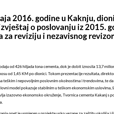
maja 2016. godine u Kaknju, dio
 izvještaj o poslovanju iz 2015. g
a reviziju i nezavisnog revizor
daju od 426 hiljada tona cementa, dok je dobit iznosila 13,7 milio
iznosu od 1,45 KM po dionici. Tokom prezentacije rezultata, direkt
teškim i nepovoljnim poslovnim okolnostima i trendovima, te da su 
ovni model pokazuje stabilnim u teškom ekonomskim uslovima, što 
vlja izazovno ekonomsko okruženje, Tvornica cementa Kakanj s po
a.
aganja opet je usmjeren u projekte usko vezane za zaštitu okoliša i 