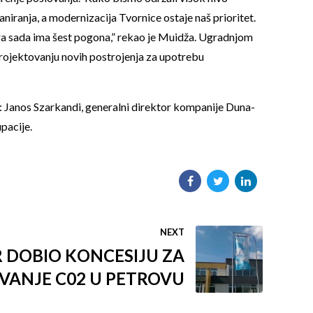
aniranja, a modernizacija Tvornice ostaje naš prioritet.
ara sada ima šest pogona,” rekao je Muidža. Ugradnjom
projektovanju novih postrojenja za upotrebu
: Janos Szarkandi, generalni direktor kompanije Duna-
upacije.
NEXT
 DOBIO KONCESIJU ZA
IVANJE C02 U PETROVU