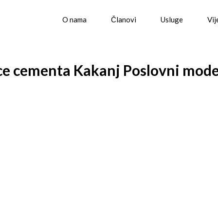
O nama
Članovi
Usluge
Vij
ce cementa Kakanj Poslovni mode