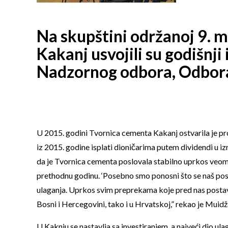
Na skupštini održanoj 9. 
Kakanj usvojili su godišnji
Nadzornog odbora, Odbora z
U 2015. godini Tvornica cementa Kakanj ostvarila je pro
iz 2015. godine isplati dioničarima putem dividendi u 
da je Tvornica cementa poslovala stabilno uprkos veoma 
prethodnu godinu. ‘Posebno smo ponosni što se naš posl
ulaganja. Uprkos svim preprekama koje pred nas posta
Bosni i Hercegovini, tako i u Hrvatskoj,” rekao je Muidž
U Kaknju se nastavlja sa investiranjem, a najveći dio ul