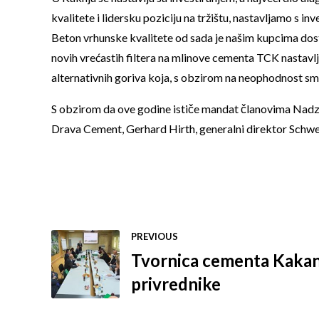
kvalitete i lidersku poziciju na tržištu, nastavljamo s 
Beton vrhunske kvalitete od sada je našim kupcima dost
novih vrećastih filtera na mlinove cementa TCK nastavlj
alternativnih goriva koja, s obzirom na neophodnost sm
S obzirom da ove godine ističe mandat članovima Nadzo
Drava Cement, Gerhard Hirth, generalni direktor Schwe
PREVIOUS
Tvornica cementa Kakanj
privrednike