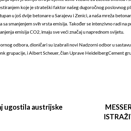
investiranjem koje je strateški faktor našeg dugoročnog poslovnog pl
upan u još dvije betonare u Sarajevu i Zenici, a naša mreža beton
a sa smanjenjem svih vrsta emisija. Također se intenzivno radi na 
anjenja emisija CO2, imaju sve veći značaj u naprednom svijetu.
rnog odbora, dioničari su izabrali novi Nadzorni odbor u sastavu
nk grupacije, i Albert Scheuer, član Uprave HeidelbergCement gr
 ugostila austrijske
MESSER
ISTRAŽ