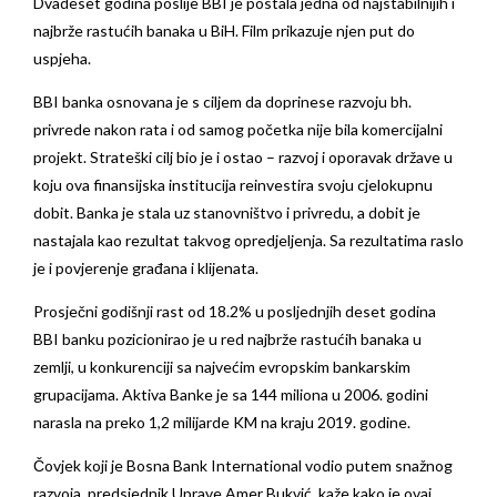
Dvadeset godina poslije BBI je postala jedna od najstabilnijih i
najbrže rastućih banaka u BiH. Film prikazuje njen put do
uspjeha.
BBI banka osnovana je s ciljem da doprinese razvoju bh.
privrede nakon rata i od samog početka nije bila komercijalni
projekt. Strateški cilj bio je i ostao – razvoj i oporavak države u
koju ova finansijska institucija reinvestira svoju cjelokupnu
dobit. Banka je stala uz stanovništvo i privredu, a dobit je
nastajala kao rezultat takvog opredjeljenja. Sa rezultatima raslo
je i povjerenje građana i klijenata.
Prosječni godišnji rast od 18.2% u posljednjih deset godina
BBI banku pozicionirao je u red najbrže rastućih banaka u
zemlji, u konkurenciji sa najvećim evropskim bankarskim
grupacijama. Aktiva Banke je sa 144 miliona u 2006. godini
narasla na preko 1,2 milijarde KM na kraju 2019. godine.
Čovjek koji je Bosna Bank International vodio putem snažnog
razvoja, predsjednik Uprave Amer Bukvić, kaže kako je ovaj