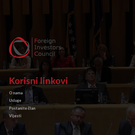
Korisni linkovi
O nama
Usluge
Postanite član
Vijesti