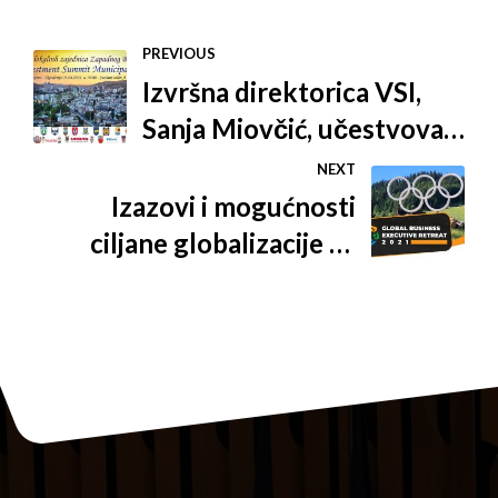
PREVIOUS
Izvršna direktorica VSI,
Sanja Miovčić, učestvovala
u panel diskusiji na temu:
NEXT
"Značaj dijaspore za razvoj
Izazovi i mogućnosti
lokalnih zajednica"
ciljane globalizacije za
postpandemijski svijet -
Jahorina domaćin Prvog
skupa Global Business
Executive Retreat 2021