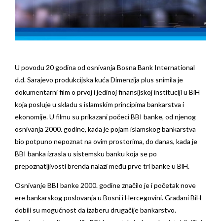
U povodu 20 godina od osnivanja Bosna Bank International
d.d. Sarajevo produkcijska kuća Dimenzija plus snimila je
dokumentarni film o prvoj i jedinoj finansijskoj instituciji u BiH
koja posluje u skladu s islamskim principima bankarstva i
ekonomije. U filmu su prikazani počeci BBI banke, od njenog
osnivanja 2000. godine, kada je pojam islamskog bankarstva
bio potpuno nepoznat na ovim prostorima, do danas, kada je
BBI banka izrasla u sistemsku banku koja se po
prepoznatljivosti brenda nalazi među prve tri banke u BiH.
Osnivanje BBI banke 2000. godine značilo je i početak nove
ere bankarskog poslovanja u Bosni i Hercegovini. Građani BiH
dobili su mogućnost da izaberu drugačije bankarstvo.