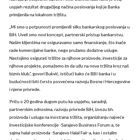
uspjeh rezultat drugačijeg načina poslovanja koji je Banka
primijenila na lokalnom tržištu.
„Mi smo u potpunosti promijenili sliku bankarskog poslovanja u
BiH. Uveli smo novi koncept, partnerski pristup bankarstvu.
Našim klijentima ne osiguravamo samo finansiranje, što inače
rade komercijalne banke, nego pružamo dodatne usluge.
Nastojimo osigurati tržište za njihove proizvode, investicije za
njihove projekte, pomažemo im da uđu na nova tržišta kroz naš
biznis klub.”
, govori Bukvić, ističući kako će BBI banka i u
budućnosti biti čvrsto posvećena razvoju Bosne i Hercegovine
i njene privrede.
Priču o 20 godina dugom putu ka uspjehu, saradnji,
partnerskim odnosima, razvoju privrede BiH, izvozu bh.
proizvoda i usluga na inostrana tržišta, organiziranju najveće
investicijske konferencije -Sarajevo Business Forum-a, te
sajma halal-proizvoda -Sarajevo Halal Fair-a, kao i ostalim