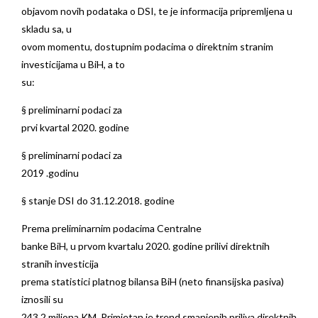
objavom novih podataka o DSI, te je informacija pripremljena u
skladu sa, u
ovom momentu, dostupnim podacima o direktnim stranim
investicijama u BiH, a to
su:
§
preliminarni podaci za
prvi kvartal 2020. godine
§
preliminarni podaci za
2019 .godinu
§
stanje DSI do 31.12.2018. godine
Prema preliminarnim podacima Centralne
banke BiH, u prvom kvartalu 2020. godine prilivi direktnih
stranih investicija
prema statistici platnog bilansa BiH (neto finansijska pasiva)
iznosili su
243.2 miliona KM. Primjetan je trend smanjenih priliva direktnih