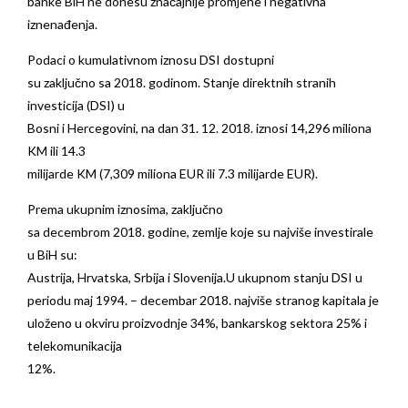
banke BiH ne donesu značajnije promjene i negativna
iznenađenja.
Podaci o kumulativnom iznosu DSI dostupni
su zaključno sa 2018. godinom. Stanje direktnih stranih
investicija (DSI) u
Bosni i Hercegovini, na dan 31. 12. 2018. iznosi 14,296 miliona
KM ili 14.3
milijarde KM (7,309 miliona EUR ili 7.3 milijarde EUR).
Prema ukupnim iznosima, zaključno
sa decembrom 2018. godine, zemlje koje su najviše investirale
u BiH su:
Austrija, Hrvatska, Srbija i Slovenija.U ukupnom stanju DSI u
periodu maj 1994. – decembar 2018. najviše stranog kapitala je
uloženo u okviru proizvodnje 34%, bankarskog sektora 25% i
telekomunikacija
12%.