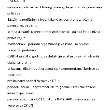
KM ili 480.3
miliona eura (u okviru Platnog bilansa), te je došlo do povećanja
priliva za
12.1% na godišnjem nivou. Iako je evidentirano značajno
povećanje, direktna
strana ulaganja u prethodnoj godini ostaju daleko ispod nivoa
priliva koji je
evidentiran u periodu prije finansijske krize. Do objave
zvaničnih podataka
CBBIH za 2019. godinu, za detaljnije analize direktnih stranih
ulaganja (prema
državama, djelatnostima ulaganja, komponentama) koriste se
dostupni
preliminarni podaci za tokove DSI u
periodu januar – septembar 2019. godine. Direktne strane
investicije u ovom
periodu su iznosile 861.1 miliona KM ili 440.3 miliona eura i
veće su za 29.0%