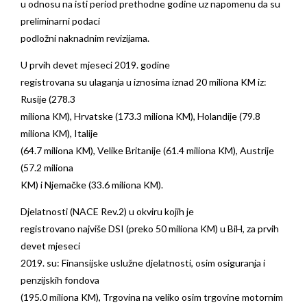
u odnosu na isti period prethodne godine uz napomenu da su
preliminarni podaci
podložni naknadnim revizijama.
U prvih devet mjeseci 2019. godine
registrovana su ulaganja u iznosima iznad 20 miliona KM iz:
Rusije (278.3
miliona KM), Hrvatske (173.3 miliona KM), Holandije (79.8
miliona KM), Italije
(64.7 miliona KM), Velike Britanije (61.4 miliona KM), Austrije
(57.2 miliona
KM) i Njemačke (33.6 miliona KM).
Djelatnosti (NACE Rev.2) u okviru kojih je
registrovano najviše DSI (preko 50 miliona KM) u BiH, za prvih
devet mjeseci
2019. su: Finansijske uslužne djelatnosti, osim osiguranja i
penzijskih fondova
(195.0 miliona KM), Trgovina na veliko osim trgovine motornim