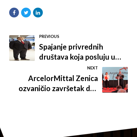
PREVIOUS
Spajanje privrednih
društava koja posluju u
sklopu Şişecam Grupacije
NEXT
ArcelorMittal Zenica
ozvaničio završetak dva
projekta za smanjenje
zagađenja