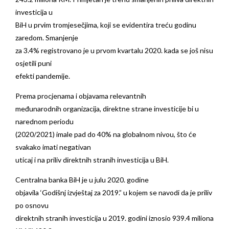
investicija u
BiH u prvim tromjesečjima, koji se evidentira treću godinu
zaredom. Smanjenje
za 3.4% registrovano je u prvom kvartalu 2020. kada se još nisu
osjetili puni
efekti pandemije.
Prema procjenama i objavama relevantnih
međunarodnih organizacija, direktne strane investicije bi u
narednom periodu
(2020/2021) imale pad do 40% na globalnom nivou, što će
svakako imati negativan
uticaj i na priliv direktnih stranih investicija u BiH.
Centralna banka BiH je u julu 2020. godine
objavila ‘Godišnj izvještaj za 2019.” u kojem se navodi da je priliv
po osnovu
direktnih stranih investicija u 2019. godini iznosio 939.4 miliona