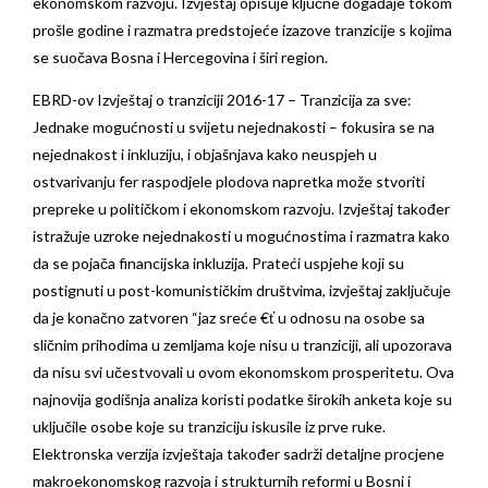
ekonomskom razvoju. Izvještaj opisuje ključne događaje tokom
prošle godine i razmatra predstojeće izazove tranzicije s kojima
se suočava Bosna i Hercegovina i širi region.
EBRD-ov Izvještaj o tranziciji 2016-17 – Tranzicija za sve:
Jednake mogućnosti u svijetu nejednakosti – fokusira se na
nejednakost i inkluziju, i objašnjava kako neuspjeh u
ostvarivanju fer raspodjele plodova napretka može stvoriti
prepreke u političkom i ekonomskom razvoju. Izvještaj također
istražuje uzroke nejednakosti u mogućnostima i razmatra kako
da se pojača financijska inkluzija. Prateći uspjehe koji su
postignuti u post-komunističkim društvima, izvještaj zaključuje
da je konačno zatvoren “jaz sreće €ť u odnosu na osobe sa
sličnim prihodima u zemljama koje nisu u tranziciji, ali upozorava
da nisu svi učestvovali u ovom ekonomskom prosperitetu. Ova
najnovija godišnja analiza koristi podatke širokih anketa koje su
uključile osobe koje su tranziciju iskusile iz prve ruke.
Elektronska verzija izvještaja također sadrži detaljne procjene
makroekonomskog razvoja i strukturnih reformi u Bosni i