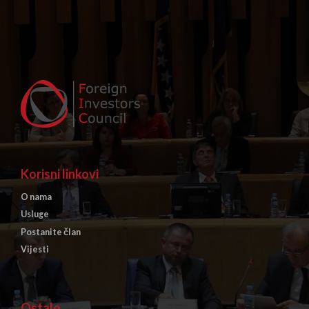
Korisni linkovi
O nama
Usluge
Postanite član
Vijesti
Ostalo