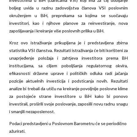
investitrima u BiH (članicama VSI) koji ima za cilj dobijanje
boljeg uvida u razinu zadovoljstva članova VSI poslovnim
okruženjem u BiH, preprekama sa kojima se suočavaju
investitori, kao i njihove planove za reinvestiranje, nova
zapošljavanja i kreiranje više poslovnih prilika u BiH.
Kroz ovo istraživanje prikupljena je i predstavljena zbirna
statistika VSI članstva. Rezultati istraživanja će biti korišteni za
unaprjeđenje položaja i zahtjeva investitora prema BH
institucijama, sa ciljem poboljšanja regulatornog okvira,
efikasnosti državne uprave i političkih odluka radi jačanja
pozicije aktuelnih investicija i podsticanja novih. Rezultati
analize bi trebali da utiču na kreiranje povoljnije poslovne klime
za postojeće strane investitore u BiH kako bi ponovo
investirali, proširili svoje poslovanje, zaposlili novu radnu snagu
i smanjili nezaposlenost.
Podaci predstavljeni u Poslovnom Barometru će se periodično
ažurirati.