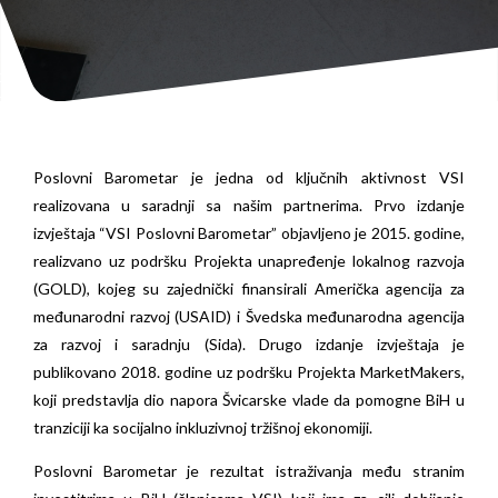
Poslovni Barometar je jedna od ključnih aktivnost VSI
realizovana u saradnji sa našim partnerima. Prvo izdanje
izvještaja “VSI Poslovni Barometar” objavljeno je 2015. godine,
realizvano uz podršku Projekta unapređenje lokalnog razvoja
(GOLD), kojeg su zajednički finansirali Američka agencija za
međunarodni razvoj (USAID) i Švedska međunarodna agencija
za razvoj i saradnju (Sida). Drugo izdanje izvještaja je
publikovano 2018. godine uz podršku Projekta MarketMakers,
koji predstavlja dio napora Švicarske vlade da pomogne BiH u
tranziciji ka socijalno inkluzivnoj tržišnoj ekonomiji.
Poslovni Barometar je rezultat istraživanja među stranim