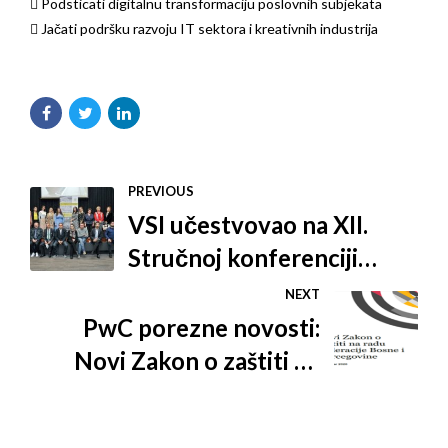
 Podsticati digitalnu transformaciju poslovnih subjekata
 Jačati podršku razvoju IT sektora i kreativnih industrija
PREVIOUS
VSI učestvovao na XII.
Stručnoj konferenciji
'Ljudi, drvo i namještaj
NEXT
2020'
PwC porezne novosti:
Novi Zakon o zaštiti na
radu u FBiH