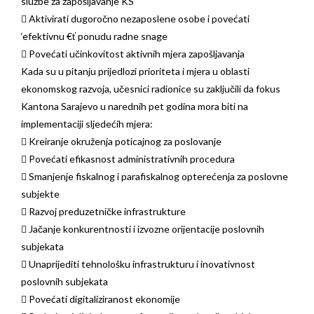
službe za zapošljavanje KS
 Aktivirati dugoročno nezaposlene osobe i povećati
‘efektivnu €ť ponudu radne snage
 Povećati učinkovitost aktivnih mjera zapošljavanja
Kada su u pitanju prijedlozi prioriteta i mjera u oblasti
ekonomskog razvoja, učesnici radionice su zaključili da fokus
Kantona Sarajevo u narednih pet godina mora biti na
implementaciji sljedećih mjera:
 Kreiranje okruženja poticajnog za poslovanje
 Povećati efikasnost administrativnih procedura
 Smanjenje fiskalnog i parafiskalnog opterećenja za poslovne
subjekte
 Razvoj preduzetničke infrastrukture
 Jačanje konkurentnosti i izvozne orijentacije poslovnih
subjekata
 Unaprijediti tehnološku infrastrukturu i inovativnost
poslovnih subjekata
 Povećati digitaliziranost ekonomije