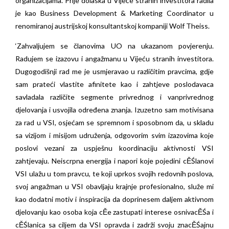
organizacijama. Prije dolaska u Vijeće stranih investitora radila
je kao Business Development & Marketing Coordinator u
renomiranoj austrijskoj konsultantskoj kompaniji Wolf Theiss.
‘Zahvaljujem se članovima UO na ukazanom povjerenju.
Radujem se izazovu i angažmanu u Vijeću stranih investitora.
Dugogodišnji rad me je usmjeravao u različitim pravcima, gdje
sam prateći vlastite afinitete kao i zahtjeve poslodavaca
savladala različite segmente privrednog i vanprivrednog
djelovanja i usvojila određena znanja. Izuzetno sam motivisana
za rad u VSI, osjećam se spremnom i sposobnom da, u skladu
sa vizijom i misijom udruženja, odgovorim svim izazovima koje
poslovi vezani za uspješnu koordinaciju aktivnosti VSI
zahtjevaju. Neiscrpna energija i napori koje pojedini cĚŚlanovi
VSI ulažu u tom pravcu, te koji uprkos svojih redovnih poslova,
svoj angažman u VSI obavljaju krajnje profesionalno, služe mi
kao dodatni motiv i inspiracija da doprinesem daljem aktivnom
djelovanju kao osoba koja cĚe zastupati interese osnivacĚŚa i
cĚŚlanica sa ciljem da VSI opravda i zadrži svoju znacĚŚajnu