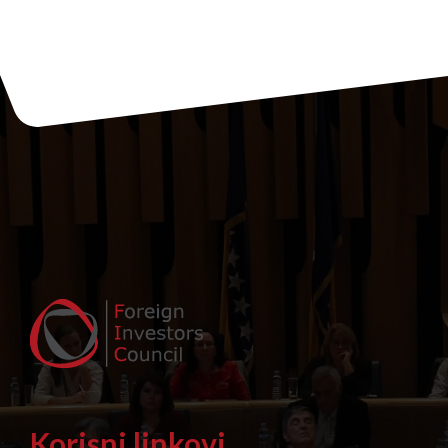
Sarajevo i Ministarstvom
finansija FBiH održali
radni sastanak na temu
Primjene Zakona o porezu
na dobit sa osvrtom na
Pravilnik o primjeni
Zakona o porezu na dobit,
te način popunjava
Korisni linkovi