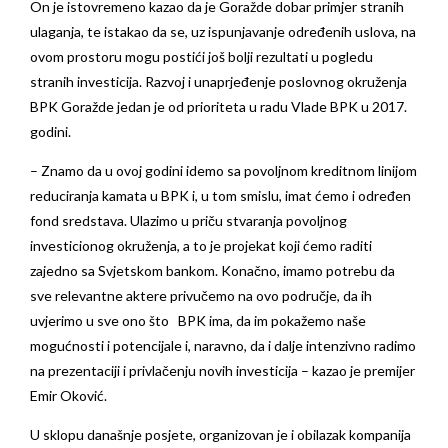
On je istovremeno kazao da je Goražde dobar primjer stranih
ulaganja, te istakao da se, uz ispunjavanje određenih uslova, na
ovom prostoru mogu postići još bolji rezultati u pogledu
stranih investicija. Razvoj i unaprjeđenje poslovnog okruženja
BPK Goražde jedan je od prioriteta u radu Vlade BPK u 2017.
godini.
– Znamo da u ovoj godini idemo sa povoljnom kreditnom linijom
reduciranja kamata u BPK i, u tom smislu, imat ćemo i određen
fond sredstava. Ulazimo u priču stvaranja povoljnog
investicionog okruženja, a to je projekat koji ćemo raditi
zajedno sa Svjetskom bankom. Konačno, imamo potrebu da
sve relevantne aktere privučemo na ovo područje, da ih
uvjerimo u sve ono što BPK ima, da im pokažemo naše
mogućnosti i potencijale i, naravno, da i dalje intenzivno radimo
na prezentaciji i privlačenju novih investicija – kazao je premijer
Emir Oković.
U sklopu današnje posjete, organizovan je i obilazak kompanija