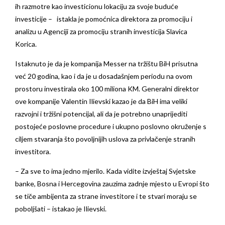
ih razmotre kao investicionu lokaciju za svoje buduće
investicije – istakla je pomoćnica direktora za promociju i
analizu u Agenciji za promociju stranih investicija Slavica
Korica.
Istaknuto je da je kompanija Messer na tržištu BiH prisutna
već 20 godina, kao i da je u dosadašnjem periodu na ovom
prostoru investirala oko 100 miliona KM. Generalni direktor
ove kompanije Valentin Ilievski kazao je da BiH ima veliki
razvojni i tržišni potencijal, ali da je potrebno unaprijediti
postojeće poslovne procedure i ukupno poslovno okruženje s
ciljem stvaranja što povoljnijih uslova za privlačenje stranih
investitora.
– Za sve to ima jedno mjerilo. Kada vidite izvještaj Svjetske
banke, Bosna i Hercegovina zauzima zadnje mjesto u Evropi što
se tiče ambijenta za strane investitore i te stvari moraju se
poboljšati – istakao je Ilievski.