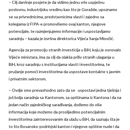
– Cilj danšnje posjete je da vidimo jednu vrlo uspješnu
poslovnu, industrijsku sredinu kao što je Goražde, upoznamo
se sa privrednicima, predstavnicima vlasti i zajedno sa
kolegama iz FIPA-e promovišemo ovaj kanton, njegove
potencijale, te razmjenjujemo informacije i uspostavljamo
saradnju – kazala je izvršna direktorica Vijeća Sanja Miovčić.
Agencija za promociju stranih investicija u BiH, koju je osnovalo
Vijeće ministara, ima za cilj da olakša priliv stranih ulaganja u
BiH, kroz saradnju s institucijama vlasti i investitorima, te
pružanje pomoći investitorima da uspostave kontakte s javnim
i privatnim sektorom.
– Ovdje smo prevashodno zato da se uspostavi jedna tješnja i
još bolja saradnja sa Kantonom, sa opštinama iz Kantona i da na
jedan način zajedničkog sarađivanja, dođemo do više
informacija koje možemo da proslijedimo potencijalnim
investitorima zainteresovanim da ulažu u BiH, da saznaju šta je
to što Bosansko-podrinjski kanton i njegove opštine nude i da