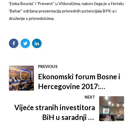
‘Emka Bosnia” i ‘Prevent” u Vitkovićima, nakon čega je u Hotelu
‘Behar” održana prezentacija privrednih potencijala BPK-a i
druženje s privrednicima.
PREVIOUS
Ekonomski forum Bosne i
Hercegovine 2017:
Ekonomija je ključ svega i
NEXT
mora biti ispred politike
Vijeće stranih investitora
BiH u saradnji sa
PricewaterhouseCoopers