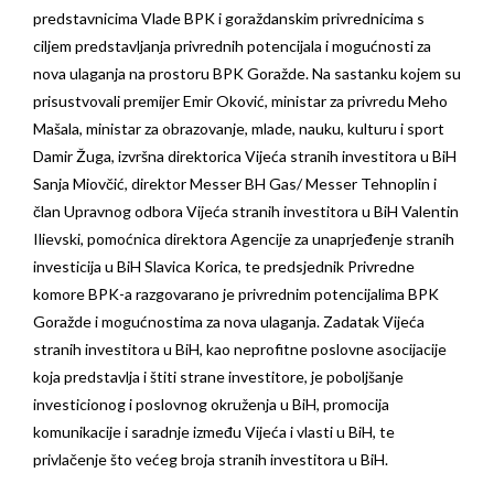
predstavnicima Vlade BPK i goraždanskim privrednicima s
ciljem predstavljanja privrednih potencijala i mogućnosti za
nova ulaganja na prostoru BPK Goražde. Na sastanku kojem su
prisustvovali premijer Emir Oković, ministar za privredu Meho
Mašala, ministar za obrazovanje, mlade, nauku, kulturu i sport
Damir Žuga, izvršna direktorica Vijeća stranih investitora u BiH
Sanja Miovčić, direktor Messer BH Gas/ Messer Tehnoplin i
član Upravnog odbora Vijeća stranih investitora u BiH Valentin
Ilievski, pomoćnica direktora Agencije za unaprjeđenje stranih
investicija u BiH Slavica Korica, te predsjednik Privredne
komore BPK-a razgovarano je privrednim potencijalima BPK
Goražde i mogućnostima za nova ulaganja. Zadatak Vijeća
stranih investitora u BiH, kao neprofitne poslovne asocijacije
koja predstavlja i štiti strane investitore, je poboljšanje
investicionog i poslovnog okruženja u BiH, promocija
komunikacije i saradnje između Vijeća i vlasti u BiH, te
privlačenje što većeg broja stranih investitora u BiH.