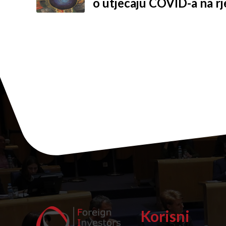
o utjecaju COVID-a na rj
sporova
Korisni