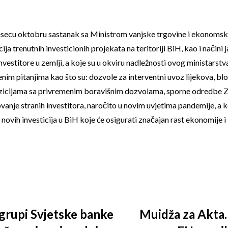
 mjesecu oktobru sastanak sa Ministrom vanjske trgovine i ekon
ija trenutnih investicionih projekata na teritoriji BiH, kao i načini 
vestitore u zemlji, a koje su u okviru nadležnosti ovog ministarstv
im pitanjima kao što su: dozvole za interventni uvoz lijekova, bl
zicijama sa privremenim boravišnim dozvolama, sporne odredbe Z
ovanje stranih investitora, naročito u novim uvjetima pandemije, a 
 novih investicija u BiH koje će osigurati značajan rast ekonomije 
grupi Svjetske banke
Muidža za Akta.