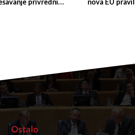
ešavanje privrednih
nova EU pravil
Ostalo