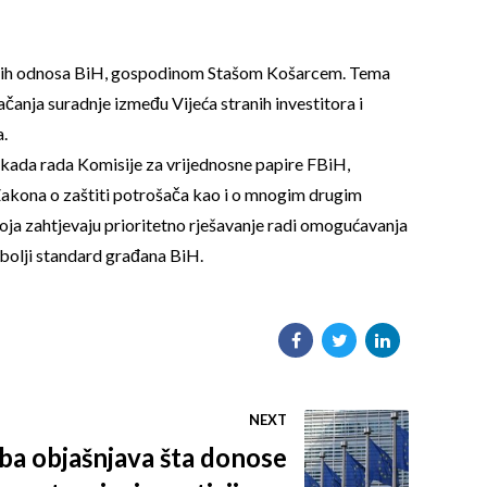
omskih odnosa BiH, gospodinom Stašom Košarcem. Tema
jačanja suradnje između Vijeća stranih investitora i
a.
okada rada Komisije za vrijednosne papire FBiH,
akona o zaštiti potrošača kao i o mnogim drugim
koja zahtjevaju prioritetno rješavanje radi omogućavanja
i bolji standard građana BiH.
NEXT
ba objašnjava šta donose