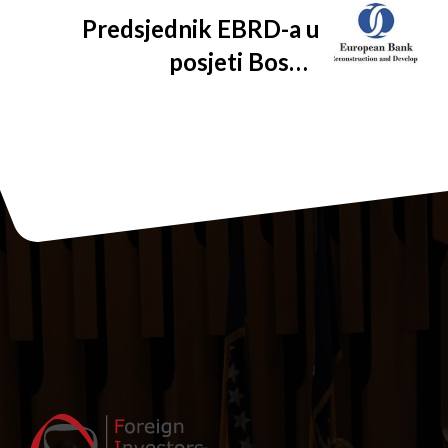
ADDIKO BANK
Predsjednik EBRD-a u
posjeti Bosni i
Hercegovini, i Srbiji gdje
će održati govor o
integraciji u EU