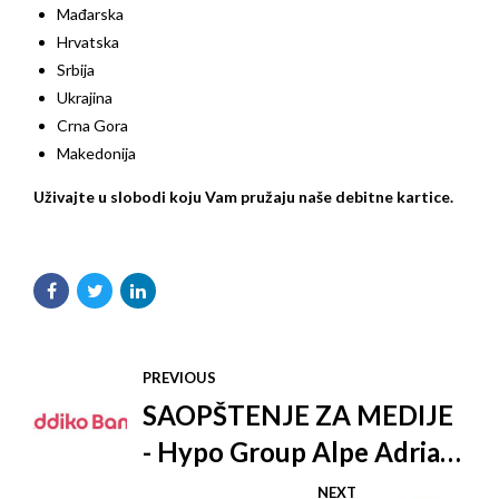
Mađarska
Hrvatska
Srbija
Ukrajina
Crna Gora
Makedonija
Uživajte u slobodi koju Vam pružaju naše debitne kartice.
PREVIOUS
SAOPŠTENJE ZA MEDIJE
- Hypo Group Alpe Adria
ima novi brend i novo ime -
NEXT