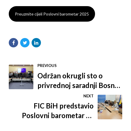
Preuzmite cijeli Poslovni barometar 2025
PREVIOUS
Održan okrugli sto o
privrednoj saradnji Bosne i
Hercegovine i Saudijske
NEXT
Arabije
FIC BiH predstavio
Poslovni barometar na
konstituirajućoj sjednici