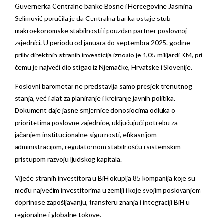
Guvernerka Centralne banke Bosne i Hercegovine Jasmina
Selimović poručila je da Centralna banka ostaje stub
makroekonomske stabilnosti i pouzdan partner poslovnoj
zajednici. U periodu od januara do septembra 2025. godine
priliv direktnih stranih investicija iznosio je 1,05 milijardi KM, pri
čemu je najveći dio stigao iz Njemačke, Hrvatske i Slovenije.
Poslovni barometar ne predstavlja samo presjek trenutnog
stanja, već i alat za planiranje i kreiranje javnih politika.
Dokument daje jasne smjernice donosiocima odluka o
prioritetima poslovne zajednice, uključujući potrebu za
jačanjem institucionalne sigurnosti, efikasnijom
administracijom, regulatornom stabilnošću i sistemskim
pristupom razvoju ljudskog kapitala.
Vijeće stranih investitora u BiH okuplja 85 kompanija koje su
među najvećim investitorima u zemlji i koje svojim poslovanjem
doprinose zapošljavanju, transferu znanja i integraciji BiH u
regionalne i globalne tokove.