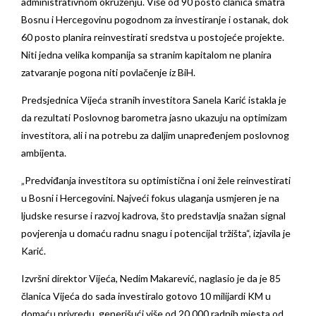
administrativnom okruženju. Više od 90 posto članica smatra
Bosnu i Hercegovinu pogodnom za investiranje i ostanak, dok
60 posto planira reinvestirati sredstva u postojeće projekte.
Niti jedna velika kompanija sa stranim kapitalom ne planira
zatvaranje pogona niti povlačenje iz BiH.
Predsjednica Vijeća stranih investitora Sanela Karić istakla je
da rezultati Poslovnog barometra jasno ukazuju na optimizam
investitora, ali i na potrebu za daljim unapređenjem poslovnog
ambijenta.
„Predviđanja investitora su optimistična i oni žele reinvestirati
u Bosni i Hercegovini. Najveći fokus ulaganja usmjeren je na
ljudske resurse i razvoj kadrova, što predstavlja snažan signal
povjerenja u domaću radnu snagu i potencijal tržišta“, izjavila je
Karić.
Izvršni direktor Vijeća, Nedim Makarević, naglasio je da je 85
članica Vijeća do sada investiralo gotovo 10 milijardi KM u
domaću privredu, generišući više od 20.000 radnih mjesta od