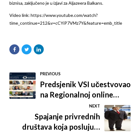
biznisa, zaključeno je u izjavi za Aljazeera Balkans.
Video link:
https://www.youtube.com/watch?
time_continue=212&v=cCYiP7VMz7Y&feature=emb_title
PREVIOUS
Predsjenik VSI učestvovao
na Regionalnoj online
konferenciji 'Izazov izvoza
NEXT
- Moramo naprijed'
Spajanje privrednih
društava koja posluju u
sklopu Şişecam Grupacije