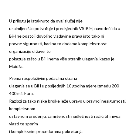
U prilogu je istaknuto da ovaj slučaj nije
usalmljen što potvrđuje i predsjednik VSIBiH, navodeći da u
BiH ne postoji dovoljno vladavine prava isto tako ni
pravne sigurnosti, kad na to dodamo komplekstnost
organizacije države, to
pokazuje zašto u BiH nema više stranih ulaganja, kazao je
Muidža.
Prema raspoloživim podacima strana
ulaganja se u BiH u posljednjih 10 godina mjere između 200 –
400 mil. Eura.
Razlozi za tako niske brojke leže upravo u pravnoj nesigurnosti,
kompleksnom
ustavnom uređenju, zamršenosti nadležnosti različitih nivoa
vlasti te sporim
i kompleksnim procedurama pokretanja