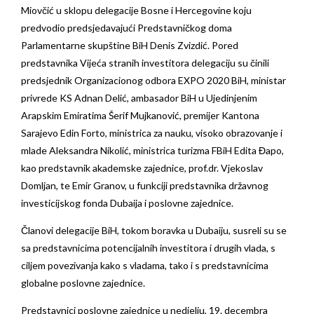
Miovčić u sklopu delegacije Bosne i Hercegovine koju
predvodio predsjedavajući Predstavničkog doma
Parlamentarne skupštine BiH Denis Zvizdić. Pored
predstavnika Vijeća stranih investitora delegaciju su činili
predsjednik Organizacionog odbora EXPO 2020 BiH, ministar
privrede KS Adnan Delić, ambasador BiH u Ujedinjenim
Arapskim Emiratima Šerif Mujkanović, premijer Kantona
Sarajevo Edin Forto, ministrica za nauku, visoko obrazovanje i
mlade Aleksandra Nikolić, ministrica turizma FBiH Edita Đapo,
kao predstavnik akademske zajednice, prof.dr. Vjekoslav
Domljan, te Emir Granov, u funkciji predstavnika državnog
investicijskog fonda Dubaija i poslovne zajednice.
Članovi delegacije BiH, tokom boravka u Dubaiju, susreli su se
sa predstavnicima potencijalnih investitora i drugih vlada, s
ciljem povezivanja kako s vladama, tako i s predstavnicima
globalne poslovne zajednice.
Predstavnici poslovne zajednice u nedjelju, 19. decembra