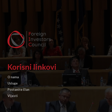
Korisni linkovi
O nama
Usluge
Postanite član
Vijesti