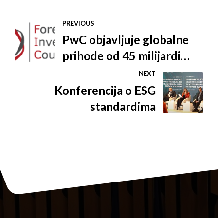
PREVIOUS
PwC objavljuje globalne
prihode od 45 milijardi
američkih dolara
NEXT
Konferencija o ESG
standardima