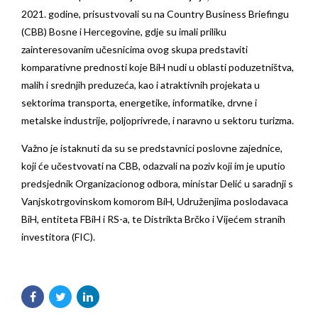
2021. godine, prisustvovali su na Country Business Briefingu
(CBB) Bosne i Hercegovine, gdje su imali priliku
zainteresovanim učesnicima ovog skupa predstaviti
komparativne prednosti koje BiH nudi u oblasti poduzetništva,
malih i srednjih preduzeća, kao i atraktivnih projekata u
sektorima transporta, energetike, informatike, drvne i
metalske industrije, poljoprivrede, i naravno u sektoru turizma.
Važno je istaknuti da su se predstavnici poslovne zajednice,
koji će učestvovati na CBB, odazvali na poziv koji im je uputio
predsjednik Organizacionog odbora, ministar Delić u saradnji s
Vanjskotrgovinskom komorom BiH, Udruženjima poslodavaca
BiH, entiteta FBiH i RS-a, te Distrikta Brčko i Vijećem stranih
investitora (FIC).