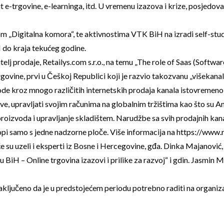
 e-trgovine, e-learninga, itd. U vremenu izazova i krize, posjedovan
m „Digitalna komora“, te aktivnostima VTK BiH na izradi self-study
 do kraja tekućeg godine.
j prodaje, Retailys.com s.r.o., na temu „The role of Saas (Softwar
rgovine, prvi u Češkoj Republici koji je razvio takozvanu „višeka
ode kroz mnogo različitih internetskih prodaja kanala istovremeno 
eve, upravljati svojim računima na globalnim tržištima kao što su 
proizvoda i upravljanje skladištem. Narudžbe sa svih prodajnih kana
opi samo s jedne nadzorne ploče. Više informacija na https://www.r
su uzeli i eksperti iz Bosne i Hercegovine, gđa. Dinka Majanović, 
H – Online trgovina izazovi i prilike za razvoj“ i gdin. Jasmin M
 zaključeno da je u predstojećem periodu potrebno raditi na organiz