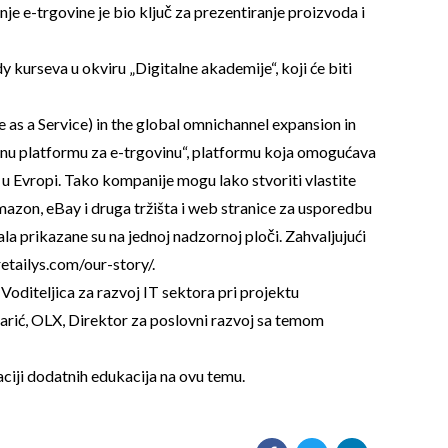
je e-trgovine je bio ključ za prezentiranje proizvoda i
 kurseva u okviru „Digitalne akademije“, koji će biti
e as a Service) in the global omnichannel expansion in
nalnu platformu za e-trgovinu“, platformu koja omogućava
u Evropi. Tako kompanije mogu lako stvoriti vlastite
Amazon, eBay i druga tržišta i web stranice za usporedbu
la prikazane su na jednoj nadzornoj ploči. Zahvaljujući
etailys.com/our-story/.
Voditeljica za razvoj IT sektora pri projektu
arić, OLX, Direktor za poslovni razvoj sa temom
aciji dodatnih edukacija na ovu temu.