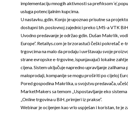
implementaciju mnogih aktivnosti sa prefiksom ‘e’, poput
usluga potencijalnim kupcima.
U nastavku, gdin. Konjo je upoznao prisutne sa projekto
dostupni bh. poslovnoj zajednici preko LMS-a VTK BiH
Uvodno predavanje je održao gdin. Dušan Makrlík, voditel
Europe“. Retailys.com je brzorastući češki pokretač e-t
trgovcima na malo da prodaju i uvrštavaju svoje proizv
strane evropske e-trgovine, ispunjavajući lokalne zahtj
cijena. Sistem uključuje napredno upravljanje zalihama 
maloprodaji, kompanije se mogu proširiti po cijeloj Eur
Pored gospodina Makrlíka, u svojstvu predavača, učešće 
MarketMakers sa temom „Uspostavljanje eko sistema u Bi
„Online trgovina u BiH, primjeri iz prakse“.
Webinar je ocijenjen kao vrlo uspješan i koristan, te je