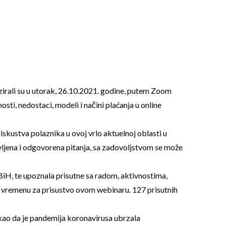
zirali su u utorak, 26.10.2021. godine, putem Zoom
ti, nedostaci, modeli i načini plaćanja u online
iskustva polaznika u ovoj vrlo aktuelnoj oblasti u
avljena i odgovorena pitanja, sa zadovoljstvom se može
BiH, te upoznala prisutne sa radom, aktivnostima,
nom vremenu za prisustvo ovom webinaru. 127 prisutnih
akao da je pandemija koronavirusa ubrzala