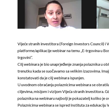
Vijeće stranih investitora (Foreign Investors Council)
platforme/aplikacije webinar na temu „E-trgovina u Bosn
trgovini’’.
Cilj webinara je bio unaprjeđenje znanja polaznika u obl
trenutku kada se suočavamo sa velikim izazovima. Imajuć
konstatovati da je cilj webinara ispunjen.
U uvodnom obraćanju polaznicima webinara se obratila g
ciljevima, misijom i vizijom Vijeća stranih investitora
polaznika na webinaru najbolji je pokazatelj koliko je 
Polaznicima webinara se ispred Instituta za edukaciju 