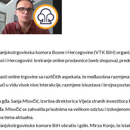
 i Vanjskotrgovinska komora Bosne i Hercegovine (VTK BiH) organi
i i Hercegovini: kreiranje online prodavnice (web shopova), prednos
asti online trgovine sa različitih aspekata, te međusobna razmjena 
i u vidu visok nivo interakcije, razmjene iskustava i brojna post
đa. Sanja Miovčić, izvršna direktorica Vijeća stranih investitora 
. Gđa. Miovčić se zahvalila prisutnima na velikom odzivu i izdvoje
ova tema aktualna.
Vanjskotrgovinske komore BiH obratio i gdin. Mirza Konjo, te ist