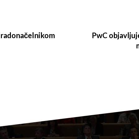
 gradonačelnikom
PwC objavljuj