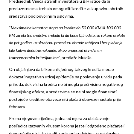
Predsjednik Vijeća stranih investitora u BiH ističe da bi
preduzetnicima trebalo omogućiti kredite za kupovinu obrtnih
sredstava pod povoljnijim uslovima.
“
Maksimalna kamatna stopa na kredite do 50.000 KM ili 100.000
KM za obrtna sredstva trebala bi da bude 0,5 odsto, sa rokom otplate
do pet godina, uz skraćenu proceduru obrade zahtjeva i bez plaćanja
bilo kakve dodatne naknade, ali po unaprijed utvrđenim
transparentnim kriterijumima
“, predlaže Muidža.
On objašnjava da bi korisnik jednog takvog kredita morao
dokazati negativan uticaj epidemije na poslovanje u vidu pada
prihoda, dok visina kredita ne bi mogla preći visinu negativnog
finansijskog efekta, a sredstvima se ne bi mogle finansirati
postojeće kreditne obaveze niti plaćati obaveze nastale prije
februara.
Prema njegovim riječima, jedna od mjera za ublažavanje
posljedica izazvanih virusom korona jeste i odgođeno plaćanje i
dugoročnije otplate kredita poljoprivrednicima za minimalno