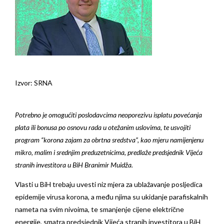
Izvor: SRNA
Potrebno je omogućiti poslodavcima neoporezivu isplatu povećanja
plata ili bonusa po osnovu rada u otežanim uslovima, te usvojiti
program “korona zajam za obrtna sredstva”, kao mjeru namijenjenu
mikro, malim i srednjim preduzetnicima, predlaže predsjednik Vijeća
stranih investitora u BiH Branimir Muidža.
Vlasti u BiH trebaju uvesti niz mjera za ublažavanje posljedica
epidemije virusa korona, a među njima su ukidanje parafiskalnih
nameta na svim nivoima, te smanjenje cijene električne
energije, smatra predsjednik Vijeća stranih investitora u BiH