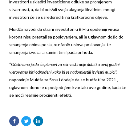
investitori uskladiti investicione odluke sa promjenom
stvarnosti, a, da bi održali svoja ulaganja likvidnim, mnogi
investitori će se usredsrediti na kratkoročne ciljeve.
Muidža navodi da strani investitori u BiH u epidemiji virusa
korona nisu prestali sa poslovanjem, ali je uglavnom došlo do
smanjenja obima posla, otežanih uslova poslovanja, te
smanjenja izvoza, a samim tim i pada prihoda.
“
Očekivano je da će planovi za reinvestiranje dobiti u ovoj godini
vjerovatno biti odgođeni kako bi se nadomjestili izvjesni gubici
“,
napominje Muidža za Srnu i dodaje da se budžeti za 2021.,
uglavnom, donose u posljednjem kvartalu ove godine, kada će
se moći realnije procijeniti efekti.