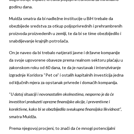
godinu dana.
Muidža smatra da bi nadležne institucije u BiH trebale da
obezbijede sredstva za otkup poljoprivrednih i prehrambrenih
proizvoda proizvedenih u zemlji, te da bi se time obezbijedilo i
snabdijevanje krajnjih potrošača.
On je naveo da bi trebalo natjerati javne i državne kompanije
da svoje ugovorene obaveze prema realnom sektoru plaćaju u
zakonskom roku od 60 dana, te da je nastavak i intenziviranje
izgradnje Koridora “Pet ce” i ostalih kapitalnih investicija jedna
od ključnih mjera za opstanak privrede i domaćih kompanija.
“
U datoj situaciji i novonastalim okolnostima, nesporno je da će
investitori preduzeti oprezne finansijske akcije, i preventivne i
korektivne, kako bi se obezbijedila sveukupna finansijska likvidnost
“,
smatra Muidža.
Prema njegovoj procjeni, to znači da će mnogi potencijalni