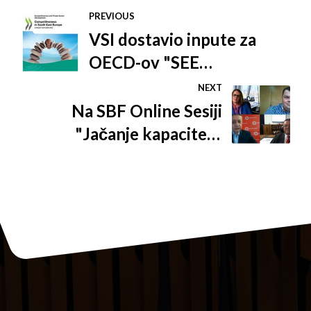
PREVIOUS
VSI dostavio inpute za
OECD-ov "SEE
Competitiveness Outlook
NEXT
2021"
Na SBF Online Sesiji
"Jačanje kapaciteta
poljoprivrede i
prehrambenog sektora u
BiH" učestvovali
predstavnici VSI članica