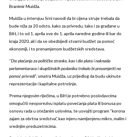
Branimir Muidža.
Muidža u intervjuu Srni navodi da bi cijena struje trebala da
bude niža za 20 odsto, kako za privredu, tako i za građane u
BiH, i to od 1. aprila ove do 1. aprila naredne godine ili bar do
kraja 2020, ali i da se obezbijedi stvarni budžet za pomoć
ekonomiji, i to prenamjenom budžetskih sredstava.
“
Dio plaćanja za političke stranke, kao i dio plata i naknada
parlamentaraca i skupštinskih poslanika trebalo bi preusmjeriti na
pomoć privredi
“, smatra Muidža, uz prijedlog da budu ukinute
reprezentacije i kapitalne potrošnje.
Prema njegovim riječima, u BiH je potrebno poslodavcima
omogućiti neoporezivu isplatu povećanja plata ili bonusa po
osnovu rada u otežanim uslovima, te usvojiti program “korona
zajam za obrtna sredstva”, kao mjeru namijenjenu mikro, malim i
srednjim preduzetnicima.