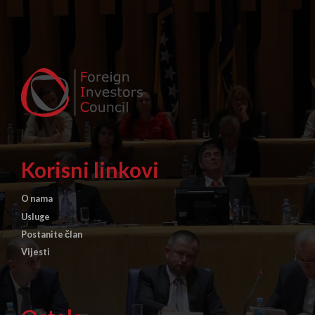
Korisni linkovi
O nama
Usluge
Postanite član
Vijesti