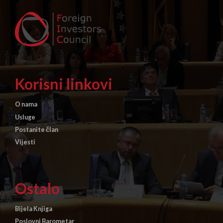
Korisni linkovi
O nama
Usluge
Postanite član
Vijesti
Ostalo
Bijela Knjiga
Poslovni Barometar