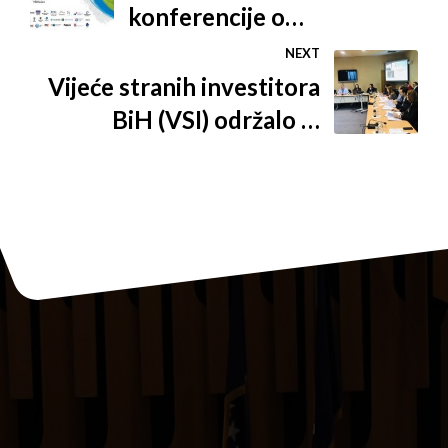
konferencije o
konkurentnosti
NEXT
regionalnog tržišta,
Vijeće stranih investitora
značaju statistike i
BiH (VSI) održalo 8.
inovacija
Generalnu skupštinu u
Sarajevu, Branimir Muidža
jednoglasno izabran za
predsjednika