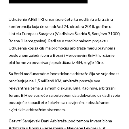
Udruženje ARBITRI organizuje četvrtu godišnju arbitražnu
konferenciju koja će se održati 24. oktobra 2018. godine u
Hotelu Europa u Sarajevu (Vladislava Škarića 5, Sarajevo 71000,
Bosna i Hercegovina). Radi se o tradicionalnom projektu
Udruženja koji za cilj ima promociju arbitraže među pravnom i
poslovnom zajednicom u Bosni i Hercegovini (BiH) i pružanje
platforme za povezivanje praktičara iz BiH, regije i šire.
Sa četiri međunarodne investicione arbitraže čija se vrijednost
procjenjuje na 1,5 milijardi KM, arbitraža postaje sve
relevantnija tema u javnom diskursu BiH. Kao novi, arbitražni
forum, BiH se susreće sa potrebom da adekvatno uskladi svoje
postojeće kapacitete i okvire sa razvijenim, sofisticiranim
svjetskim arbitražnim sistemom.
Četvrti Sarajevski Dani Arbitraže, pod temom Investiciona
Arbitraža u Bosni i Herzegovini – Naučene Lekcije i Put