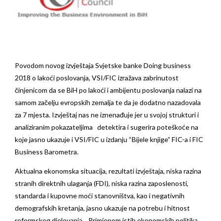
Povodom novog izvještaja Svjetske banke Doing business
2018 o lakoći poslovanja, VSI/FIC izražava zabrinutost
činjenicom da se BiH po lakoći i ambijentu poslovanja nalazi na
samom začelju evropskih zemalja te da je dodatno nazadovala
za 7 mjesta. Izvještaj nas ne iznenađuje jer u svojoj strukturi i
analiziranim pokazateljima detektira i sugerira poteškoće na
koje jasno ukazuje i VSI/FIC u izdanju “Bijele knjige” FIC-a i FIC
Business Barometra.
Aktualna ekonomska situacija, rezultati izvještaja, niska razina
stranih direktnih ulaganja (FDI), niska razina zaposlenosti,
standarda i kupovne moći stanovništva, kao i negativnih
demografskih kretanja, jasno ukazuje na potrebu i hitnost
reformskog djelovanja. Primjenom istih ekonomskih politika