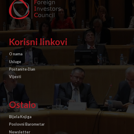
Korisni linkovi
O nama
Usluge
Postanite član
Vijesti
Ostalo
Bijela Knjiga
Poslovni Barometar
Newsletter