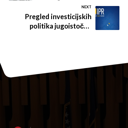
cementa Kakanj
NEXT
Pregled investicijskih
politika jugoistočne
Europe (SEE)