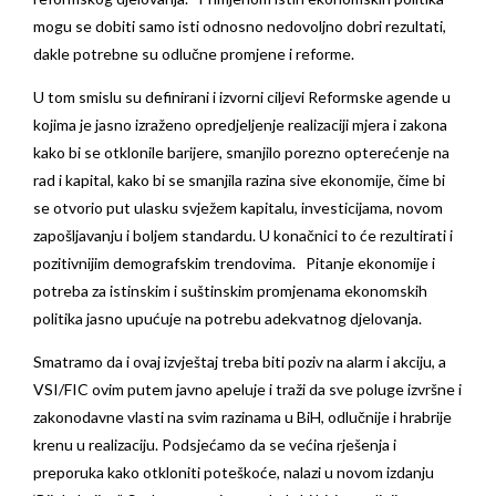
mogu se dobiti samo isti odnosno nedovoljno dobri rezultati,
dakle potrebne su odlučne promjene i reforme.
U tom smislu su definirani i izvorni ciljevi Reformske agende u
kojima je jasno izraženo opredjeljenje realizaciji mjera i zakona
kako bi se otklonile barijere, smanjilo porezno opterećenje na
rad i kapital, kako bi se smanjila razina sive ekonomije, čime bi
se otvorio put ulasku svježem kapitalu, investicijama, novom
zapošljavanju i boljem standardu. U konačnici to će rezultirati i
pozitivnijim demografskim trendovima. Pitanje ekonomije i
potreba za istinskim i suštinskim promjenama ekonomskih
politika jasno upućuje na potrebu adekvatnog djelovanja.
Smatramo da i ovaj izvještaj treba biti poziv na alarm i akciju, a
VSI/FIC ovim putem javno apeluje i traži da sve poluge izvršne i
zakonodavne vlasti na svim razinama u BiH, odlučnije i hrabrije
krenu u realizaciju. Podsjećamo da se većina rješenja i
preporuka kako otkloniti poteškoće, nalazi u novom izdanju