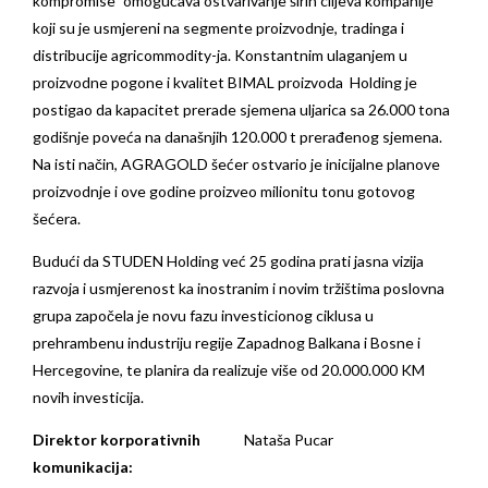
kompromise” omogućava ostvarivanje širih ciljeva kompanije
koji su je usmjereni na segmente proizvodnje, tradinga i
distribucije agricommodity-ja. Konstantnim ulaganjem u
proizvodne pogone i kvalitet BIMAL proizvoda Holding je
postigao da kapacitet prerade sjemena uljarica sa 26.000 tona
godišnje poveća na današnjih 120.000 t prerađenog sjemena.
Na isti način, AGRAGOLD šećer ostvario je inicijalne planove
proizvodnje i ove godine proizveo milionitu tonu gotovog
šećera.
Budući da STUDEN Holding već 25 godina prati jasna vizija
razvoja i usmjerenost ka inostranim i novim tržištima poslovna
grupa započela je novu fazu investicionog ciklusa u
prehrambenu industriju regije Zapadnog Balkana i Bosne i
Hercegovine, te planira da realizuje više od 20.000.000 KM
novih investicija.
Direktor korporativnih
Nataša Pucar
komunikacija: