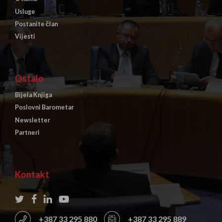
Usluge
Postanite član
Vijesti
Ostalo
Bijela Knjiga
Poslovni Barometar
Newsletter
Partneri
Kontakt
+387 33 295 880
+387 33 295 889