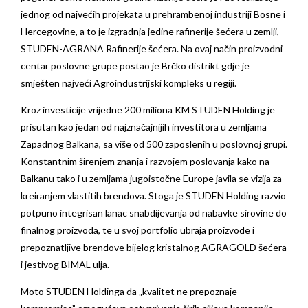
jednog od najvećih projekata u prehrambenoj industriji Bosne i
Hercegovine, a to je izgradnja jedine rafinerije šećera u zemlji,
STUDEN-AGRANA Rafinerije šećera. Na ovaj način proizvodni
centar poslovne grupe postao je Brčko distrikt gdje je
smješten najveći Agroindustrijski kompleks u regiji.
Kroz investicije vrijedne 200 miliona KM STUDEN Holding je
prisutan kao jedan od najznačajnijih investitora u zemljama
Zapadnog Balkana, sa više od 500 zaposlenih u poslovnoj grupi.
Konstantnim širenjem znanja i razvojem poslovanja kako na
Balkanu tako i u zemljama jugoistočne Europe javila se vizija za
kreiranjem vlastitih brendova. Stoga je STUDEN Holding razvio
potpuno integrisan lanac snabdijevanja od nabavke sirovine do
finalnog proizvoda, te u svoj portfolio ubraja proizvode i
prepoznatljive brendove bijelog kristalnog AGRAGOLD šećera
i jestivog BIMAL ulja.
Moto STUDEN Holdinga da „kvalitet ne prepoznaje