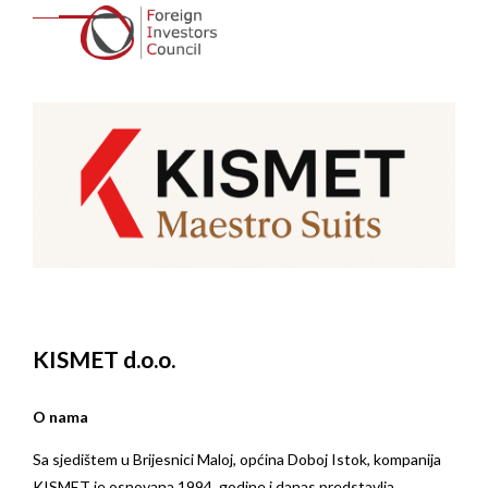
KISMET d.o.o.
O nama
Sa sjedištem u Brijesnici Maloj, općina Doboj Istok, kompanija
KISMET je osnovana 1994. godine i danas predstavlja