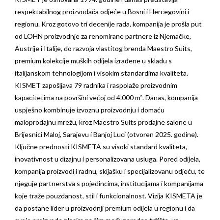
respektabilnog proizvođača odjeće u Bosni i Hercegovini i
regionu. Kroz gotovo tri decenije rada, kompanija je prošla put
od LOHN proizvodnje za renomirane partnere iz Njemačke,
Austrije i Italije, do razvoja vlastitog brenda Maestro Suits,
premium kolekcije muških odijela izrađene u skladu s
italijanskom tehnologijom i visokim standardima kvaliteta.
KISMET zapošljava 79 radnika i raspolaže proizvodnim
kapacitetima na površini većoj od 4.000 m². Danas, kompanija
uspješno kombinuje izvoznu proizvodnju i domaću
maloprodajnu mrežu, kroz Maestro Suits prodajne salone u
Brijesnici Maloj, Sarajevu i Banjoj Luci (otvoren 2025. godine).
Ključne prednosti KISMETA su visoki standard kvaliteta,
inovativnost u dizajnu i personalizovana usluga. Pored odijela,
kompanija proizvodi i radnu, skijašku i specijalizovanu odjeću, te
njeguje partnerstva s pojedincima, institucijama i kompanijama
koje traže pouzdanost, stil i funkcionalnost. Vizija KISMETA je
da postane lider u proizvodnji premium odijela u regionu i da