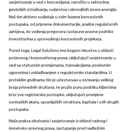
savjetovanje u vezi s koncesijama, naročito u sektorima
geoloških istraživanja, rudarstva i obnovljivih izvora energije.
Naš tim aktivno sudjeluje u svim fazama koncesionih
postupaka, od pripreme dokumentacije, analize regulatornih
zahtjeva, do vođenja pregovora i potpune pravne podrške
investitorima u sprovođenju koncesionih projekata.
Pored toga, Legal Solutions ima bogato iskustvo u oblasti
poslovnog i korporativnog prava, uključujući savjetovanje u
vezi sa statusnim promjenama, transakcijama, poslovnim
ugovorima i usklađivanjem s regulatornim standardima. U
proteklim godinama tim je učestvovao u osnivanju velikog
broja privrednih društava, te pružio punu podršku klijentima
kroz sve registarske postupke, uključujući promjene
osnivačkih akata, upravljačkih struktura, kapitala i svih drugih
postupaka.
Naša praksa obuhvata i savjetovanje iz oblasti radnog i
imovinsko-pravnog prava, zastupanje pred nadležnim