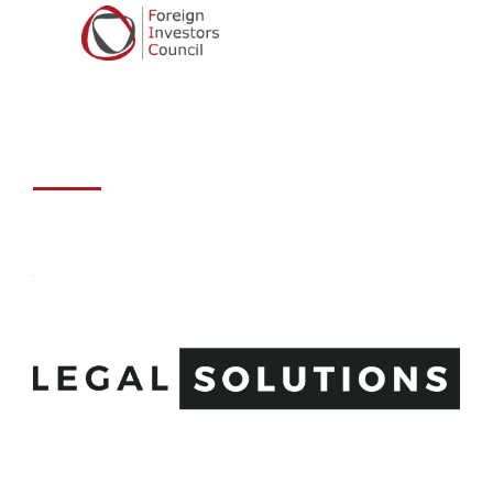
d.o.o. –
Advokatsko
društvo