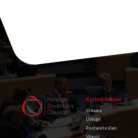
Korisni linkovi
O nama
Usluge
Postanite član
Vijesti