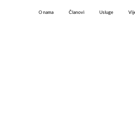
O nama
Članovi
Usluge
Vij