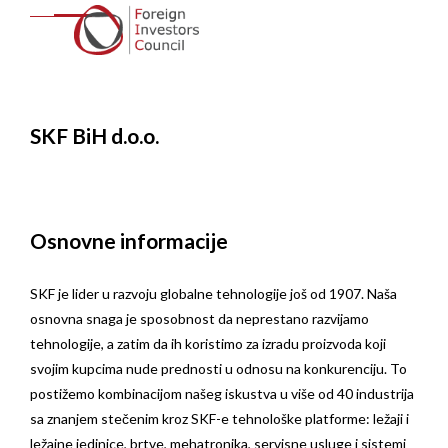
SKF BiH d.o.o.
Osnovne informacije
SKF je lider u razvoju globalne tehnologije još od 1907. Naša
osnovna snaga je sposobnost da neprestano razvijamo
tehnologije, a zatim da ih koristimo za izradu proizvoda koji
svojim kupcima nude prednosti u odnosu na konkurenciju. To
postižemo kombinacijom našeg iskustva u više od 40 industrija
sa znanjem stečenim kroz SKF-e tehnološke platforme: ležaji i
ležajne jedinice, brtve, mehatronika, servisne usluge i sistemi