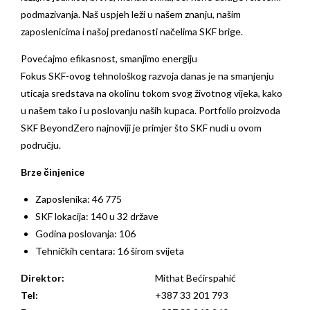
podmazivanja. Naš uspjeh leži u našem znanju, našim
zaposlenicima i našoj predanosti načelima SKF brige.
Povećajmo efikasnost, smanjimo energiju
Fokus SKF-ovog tehnološkog razvoja danas je na smanjenju
uticaja sredstava na okolinu tokom svog životnog vijeka, kako
u našem tako i u poslovanju naših kupaca. Portfolio proizvoda
SKF BeyondZero najnoviji je primjer što SKF nudi u ovom
području.
Brze činjenice
Zaposlenika: 46 775
SKF lokacija: 140 u 32 države
Godina poslovanja: 106
Tehničkih centara: 16 širom svijeta
Direktor:
Mithat Bećirspahić
Tel:
+387 33 201 793