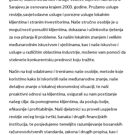
Sarajevu je osnovana krajem 2003. godine. Pružamo usluge
revizije,savjetodavne usluge i porezne usluge lokalnim
klijentima i stranim investitorima. Naše stručno osoblje je u
mogućnosti ponuditi klijentima, dokazana i učinkovita rješenja
za sva pitanja ili probleme. Sa našim lokalnim znanjem i velikim
međunarodnim iskustvom i vještinama, kao i naše iskustvo i
usluge u različitim oblastima industrije, možemo vam pomoći da
steknete konkurentsku prednost koju tražite.
Način na koji odabiramo i treniramo naše osoblje, metode koje
koristimo kako bi iskoristili naše međunarodne znanje, naše
detaljno znanje o lokalnoj ekonomskoj situaciji, te naši
proaktivni odnosi sa klijentima, osigurali su nam postizanje
našeg cilja: da pomognemo klijentima, da posluju bolje,
efikasnije i profitabilnije. Naši djelatnici su proveli uspješne
revizije većeg broja tvrtki, banaka i drugih financijskih
institucija, te posjedujemo temeljito razumijevanje bosanskih
računovodstvenih standarda, zakona i drugih propisa, kao i