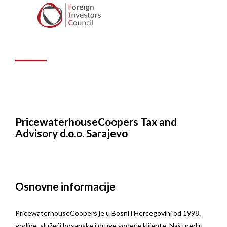
Tax and Advisory
d.o.o. Sarajevo
PricewaterhouseCoopers Tax and
Advisory d.o.o. Sarajevo
Osnovne informacije
PricewaterhouseCoopers je u Bosni i Hercegovini od 1998.
godine, služeći bosanske i druge vodeće klijente. Naš ured u