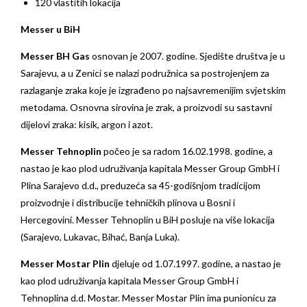
120 vlastitih lokacija
Messer u BiH
Messer BH Gas
osnovan je 2007. godine. Sjedište društva je u
Sarajevu, a u Zenici se nalazi podružnica sa postrojenjem za
razlaganje zraka koje je izgrađeno po najsavremenijim svjetskim
metodama. Osnovna sirovina je zrak, a proizvodi su sastavni
dijelovi zraka: kisik, argon i azot.
Messer Tehnoplin
počeo je sa radom 16.02.1998. godine, a
nastao je kao plod udruživanja kapitala Messer Group GmbH i
Plina Sarajevo d.d., preduzeća sa 45-godišnjom tradicijom
proizvodnje i distribucije tehničkih plinova u Bosni i
Hercegovini. Messer Tehnoplin u BiH posluje na više lokacija
(Sarajevo, Lukavac, Bihać, Banja Luka).
Messer Mostar Plin
djeluje od 1.07.1997. godine, a nastao je
kao plod udruživanja kapitala Messer Group GmbH i
Tehnoplina d.d. Mostar. Messer Mostar Plin ima punionicu za