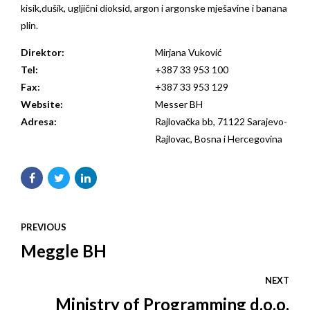
kisik,dušik, ugljični dioksid, argon i argonske mješavine i banana
plin.
Direktor:
Mirjana Vuković
Tel:
+387 33 953 100
Fax:
+387 33 953 129
Website:
Messer BH
Adresa:
Rajlovačka bb, 71122 Sarajevo-
Rajlovac, Bosna i Hercegovina
PREVIOUS
Meggle BH
NEXT
Ministry of Programming d.o.o.