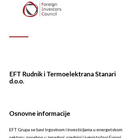
Termoelektrana
Stanari d.o.o.
EFT Rudnik i Termoelektrana Stanari
d.o.o.
Osnovne informacije
EFT Grupa se bavi trgovinom i investicijama u energetskom
sektoru, posebno u zapadnoj, srednjoj i jugoistočnoj Evropi.