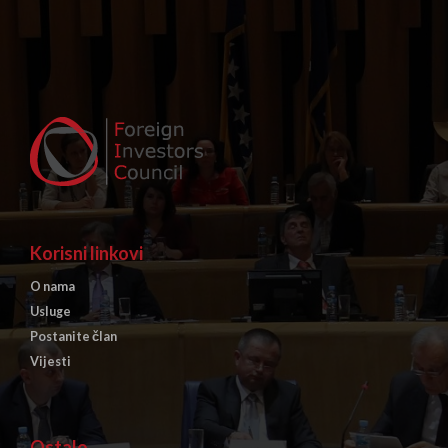
Korisni linkovi
O nama
Usluge
Postanite član
Vijesti
Ostalo