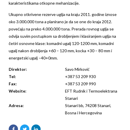
karakteristikama otkopne mehanizacije.
Ukupno otkrivene rezerve uglja na kraju 2011. godine iznose
oko 3.000.000 tona a planirano je da se one do kraja 2012.
povećaju na preko 4.000.000 tona. Prerada rovnog uglja se
odvija suvim postupkom sa drobljenjem i klasiranjem uglja na
četiri osnovne klase: komadni ugalj 120-1200 mm, komadni
ugalj nakon drobljenja +60 – 120 mm, kocka +30 – 80 mm i
energetski ugalj –40+0mm.
Direktor:
Savo Mirković
Tel:
+387 53 209 930
Fax:
+387 53 209 990
Website:
EFT Rudnik i Termoelektrana
Stanari
Adresa:
Stanari bb, 74208 Stanari,
Bosna i Hercegovina