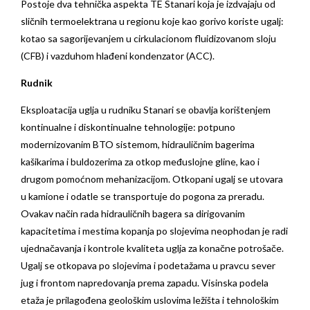
Postoje dva tehnička aspekta TE Stanari koja je izdvajaju od
sličnih termoelektrana u regionu koje kao gorivo koriste ugalj:
kotao sa sagorijevanjem u cirkulacionom fluidizovanom sloju
(CFB) i vazduhom hlađeni kondenzator (ACC).
Rudnik
Eksploatacija uglja u rudniku Stanari se obavlja korištenjem
kontinualne i diskontinualne tehnologije: potpuno
modernizovanim BTO sistemom, hidrauličnim bagerima
kašikarima i buldozerima za otkop međuslojne gline, kao i
drugom pomoćnom mehanizacijom. Otkopani ugalj se utovara
u kamione i odatle se transportuje do pogona za preradu.
Ovakav način rada hidrauličnih bagera sa dirigovanim
kapacitetima i mestima kopanja po slojevima neophodan je radi
ujednačavanja i kontrole kvaliteta uglja za konačne potrošače.
Ugalj se otkopava po slojevima i podetažama u pravcu sever
jug i frontom napredovanja prema zapadu. Visinska podela
etaža je prilagođena geološkim uslovima ležišta i tehnološkim