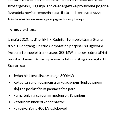
Kroz trgovinu, ulaganja u nove energetske proizvodne pogone
i izgradnju novih prenosnih kapaciteta, EFT predvodi razvoj
tržišta električne energije u jugoistočnoj Evropi.
Termoelektrana
U maju 2010. godine, EFT – Rudnik i Termoelektrana Stanari
d.o.o. i Dongfang Electric Corporation potpisali su ugovor o
izgradnji termoelektrane snage 300 MW u neposrednoj blizini
rudnika Stanari. Osnovni parametri tehnološkog koncepta TE
Stanari su:
Jedan blok instalisane snage 300 MW
Kotao sa sagorijevanjem u cirkulacionom fluidizovanom
sloju sa podkritičnim parametrima pare
Parna turbina sa jednim međupregrijavanjem
Vazduhom hlađeni kondenzator
Povezivanje na 400 kV dalekovod