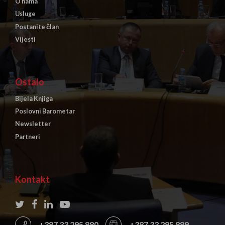
O nama
Usluge
Postanite član
Vijesti
Ostalo
Bijela Knjiga
Poslovni Barometar
Newsletter
Partneri
Kontakt
+387 33 295 880
+387 33 295 889