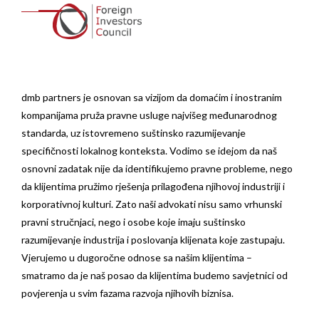
dmb partners je osnovan sa vizijom da domaćim i inostranim
kompanijama pruža pravne usluge najvišeg međunarodnog
standarda, uz istovremeno suštinsko razumijevanje
specifičnosti lokalnog konteksta. Vodimo se idejom da naš
osnovni zadatak nije da identifikujemo pravne probleme, nego
da klijentima pružimo rješenja prilagođena njihovoj industriji i
korporativnoj kulturi. Zato naši advokati nisu samo vrhunski
pravni stručnjaci, nego i osobe koje imaju suštinsko
razumijevanje industrija i poslovanja klijenata koje zastupaju.
Vjerujemo u dugoročne odnose sa našim klijentima –
smatramo da je naš posao da klijentima budemo savjetnici od
povjerenja u svim fazama razvoja njihovih biznisa.