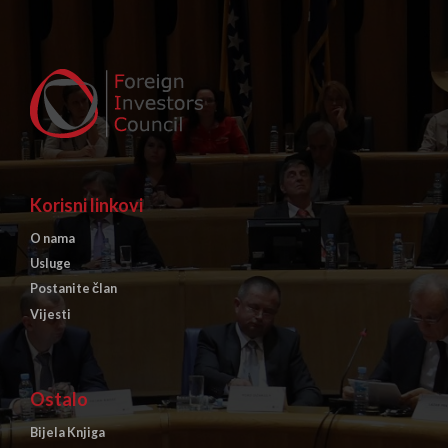
Korisni linkovi
O nama
Usluge
Postanite član
Vijesti
Ostalo
Bijela Knjiga