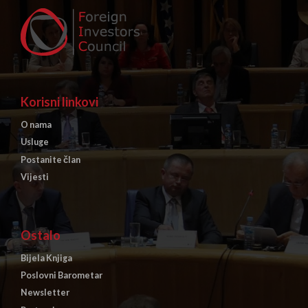
Korisni linkovi
O nama
Usluge
Postanite član
Vijesti
Ostalo
Bijela Knjiga
Poslovni Barometar
Newsletter