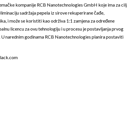
 njemačke kompanije RCB Nanotechnologies GmbH koje ima za cilj
 eliminaciju sadržaja pepela iz sirove rekuperirane čađe,
ika, i može se koristiti kao održiva 1:1 zamjena za određene
lnu licencu za ovu tehnologiju i u procesu je postavljanja prvog
. U narednim godinama RCB Nanotechnologies planira postaviti
lack.com