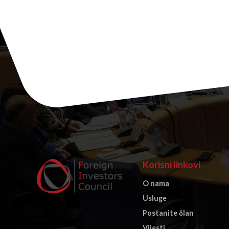
Korisni linkovi
O nama
Usluge
Postanite član
Vijesti