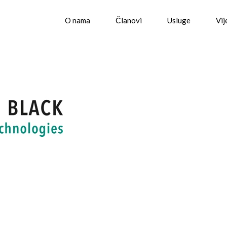
O nama
Članovi
Usluge
Vij