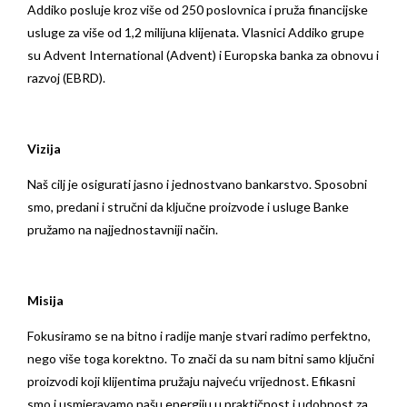
Addiko posluje kroz više od 250 poslovnica i pruža financijske
usluge za više od 1,2 milijuna klijenata. Vlasnici Addiko grupe
su Advent International (Advent) i Europska banka za obnovu i
razvoj (EBRD).
Vizija
Naš cilj je osigurati jasno i jednostvano bankarstvo. Sposobni
smo, predani i stručni da ključne proizvode i usluge Banke
pružamo na najjednostavniji način.
Misija
Fokusiramo se na bitno i radije manje stvari radimo perfektno,
nego više toga korektno. To znači da su nam bitni samo ključni
proizvodi koji klijentima pružaju najveću vrijednost. Efikasni
smo i usmjeravamo našu energiju u praktičnost i udobnost za