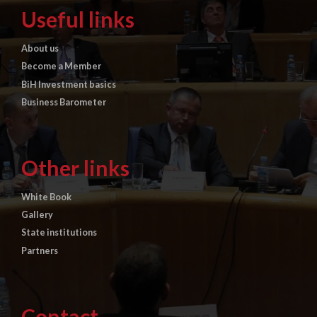
Useful links
About us
Become a Member
BiH Investment basics
Business Barometer
Other links
White Book
Gallery
State institutions
Partners
Contact