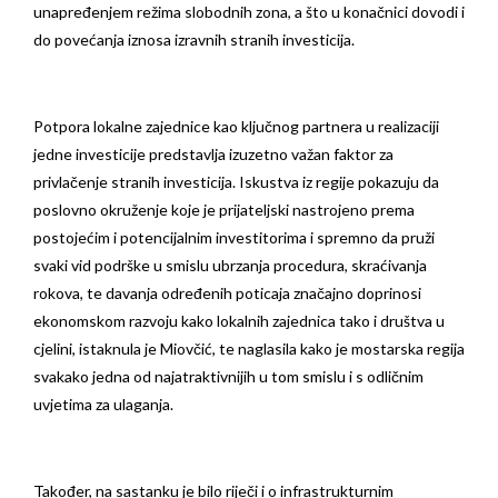
unapređenjem režima slobodnih zona, a što u konačnici dovodi i
do povećanja iznosa izravnih stranih investicija.
Potpora lokalne zajednice kao ključnog partnera u realizaciji
jedne investicije predstavlja izuzetno važan faktor za
privlačenje stranih investicija. Iskustva iz regije pokazuju da
poslovno okruženje koje je prijateljski nastrojeno prema
postojećim i potencijalnim investitorima i spremno da pruži
svaki vid podrške u smislu ubrzanja procedura, skraćivanja
rokova, te davanja određenih poticaja značajno doprinosi
ekonomskom razvoju kako lokalnih zajednica tako i društva u
cjelini, istaknula je Miovčić, te naglasila kako je mostarska regija
svakako jedna od najatraktivnijih u tom smislu i s odličnim
uvjetima za ulaganja.
Također, na sastanku je bilo riječi i o infrastrukturnim