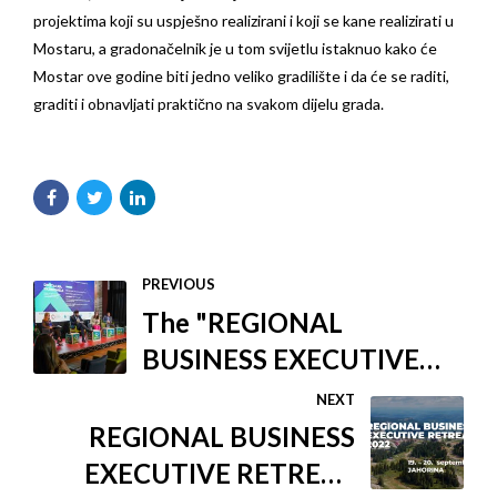
projektima koji su uspješno realizirani i koji se kane realizirati u
Mostaru, a gradonačelnik je u tom svijetlu istaknuo kako će
Mostar ove godine biti jedno veliko gradilište i da će se raditi,
graditi i obnavljati praktično na svakom dijelu grada.
PREVIOUS
The "REGIONAL
BUSINESS EXECUTIVE
RETREAT 2022"
NEXT
Conference was held at
REGIONAL BUSINESS
Jahorina Mountain
EXECUTIVE RETREAT