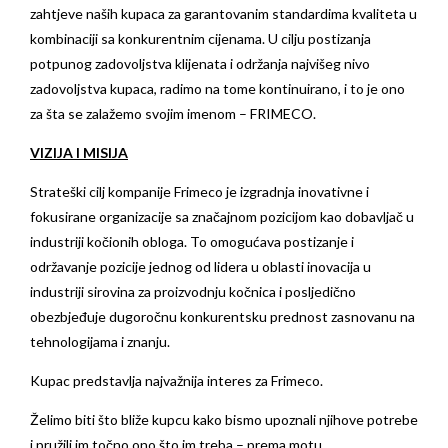
zahtjeve naših kupaca za garantovanim standardima kvaliteta u
kombinaciji sa konkurentnim cijenama. U cilju postizanja
potpunog zadovoljstva klijenata i održanja najvišeg nivo
zadovoljstva kupaca, radimo na tome kontinuirano, i to je ono
za šta se zalažemo svojim imenom – FRIMECO.
VIZIJA I MISIJA
Strateški cilj kompanije Frimeco je izgradnja inovativne i
fokusirane organizacije sa značajnom pozicijom kao dobavljač u
industriji kočionih obloga. To omogućava postizanje i
održavanje pozicije jednog od lidera u oblasti inovacija u
industriji sirovina za proizvodnju kočnica i posljedično
obezbjeđuje dugoročnu konkurentsku prednost zasnovanu na
tehnologijama i znanju.
Kupac predstavlja najvažnija interes za Frimeco.
Želimo biti što bliže kupcu kako bismo upoznali njihove potrebe
i pružili im točno ono što im treba – prema motu