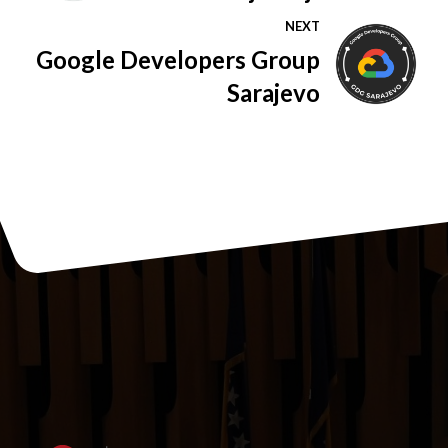
vaše potrebe u osiguranja
NEXT
Google Developers Group
Sarajevo