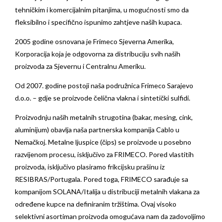
tehničkim i komercijalnim pitanjima, u mogućnosti smo da
fleksibilno i specifično ispunimo zahtjeve naših kupaca.
2005 godine osnovana je Frimeco Sjeverna Amerika,
Korporacija koja je odgovorna za distribuciju svih naših
proizvoda za Sjevernu i Centralnu Ameriku.
Od 2007. godine postoji naša podružnica Frimeco Sarajevo
d.o.o. – gdje se proizvode čelična vlakna i sintetički sulfidi.
Proizvodnju naših metalnih strugotina (bakar, mesing, cink,
aluminijum) obavlja naša partnerska kompanija Cablo u
Nemačkoj. Metalne ljuspice (čips) se proizvode u posebno
razvijenom procesu, isključivo za FRIMECO. Pored vlastitih
proizvoda, isključivo plasiramo frikcijsku prašinu iz
RESIBRAS/Portugala. Pored toga, FRIMECO sarađuje sa
kompanijom SOLANA/Italija u distribuciji metalnih vlakana za
određene kupce na definiranim tržištima. Ovaj visoko
selektivni asortiman proizvoda omogućava nam da zadovoljimo