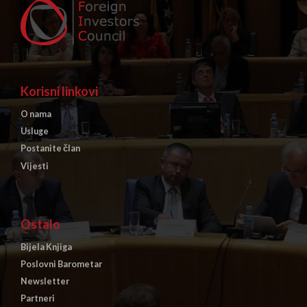
Korisni linkovi
O nama
Usluge
Postanite član
Vijesti
Ostalo
Bijela Knjiga
Poslovni Barometar
Newsletter
Partneri